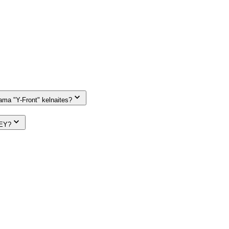
dama "Y-Front" kelnaites?
KEY?