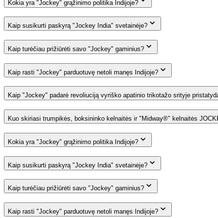
Kokia yra "Jockey" grąžinimo politika Indijoje?
Kaip susikurti paskyrą "Jockey India" svetainėje?
Kaip turėčiau prižiūrėti savo "Jockey" gaminius?
Kaip rasti "Jockey" parduotuvę netoli manęs Indijoje?
Kaip "Jockey" padarė revoliuciją vyriško apatinio trikotažo srityje pristaty
Kuo skiriasi trumpikės, boksininko kelnaitės ir "Midway®" kelnaitės JOC
Kokia yra "Jockey" grąžinimo politika Indijoje?
Kaip susikurti paskyrą "Jockey India" svetainėje?
Kaip turėčiau prižiūrėti savo "Jockey" gaminius?
Kaip rasti "Jockey" parduotuvę netoli manęs Indijoje?