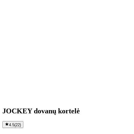
JOCKEY dovanų kortelė
4.5
(
22
)