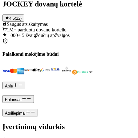
JOCKEY dovanų kortelė
4.5
(
22
)
Saugus
atsiskaitymas
1M+
parduotų dovanų kortelių
1 000+
5 žvaigždučių apžvalgos
Palaikomi mokėjimo būdai
Apie
Balansas
Atsiliepimai
Įvertinimų vidurkis