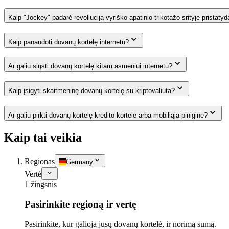
Kaip "Jockey" padarė revoliuciją vyriško apatinio trikotažo srityje pristaty
Kaip panaudoti dovanų kortelę internetu?
Ar galiu siųsti dovanų kortelę kitam asmeniui internetu?
Kaip įsigyti skaitmeninę dovanų kortelę su kriptovaliuta?
Ar galiu pirkti dovanų kortelę kredito kortele arba mobiliąja pinigine?
Kaip tai veikia
Regionas
Germany
Vertė
1 žingsnis
Pasirinkite regioną ir vertę
Pasirinkite, kur galioja jūsų dovanų kortelė, ir norimą sumą.