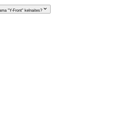
dama "Y-Front" kelnaites?