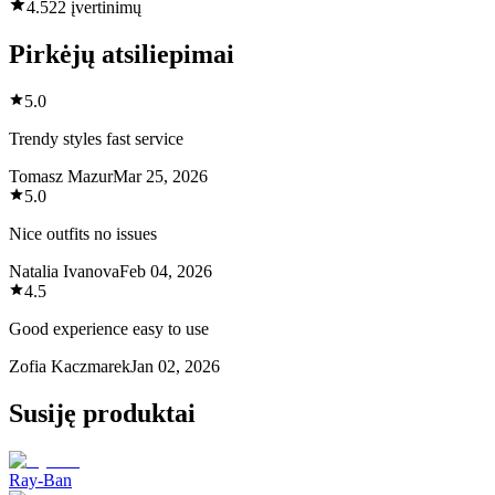
4.5
22 įvertinimų
Pirkėjų atsiliepimai
5.0
Trendy styles fast service
Tomasz Mazur
Mar 25, 2026
5.0
Nice outfits no issues
Natalia Ivanova
Feb 04, 2026
4.5
Good experience easy to use
Zofia Kaczmarek
Jan 02, 2026
Susiję produktai
Ray-Ban