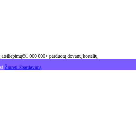
 atsiliepimų
1 000 000+ parduotų dovanų kortelių
is!
Žiūrėti išpardavimą