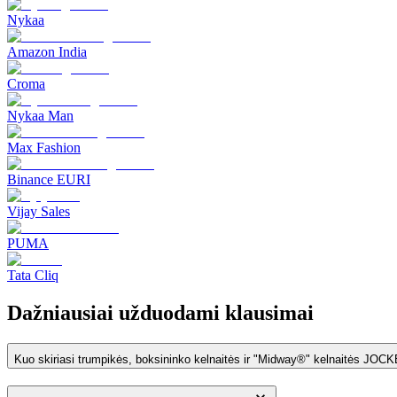
Nykaa
Amazon India
Croma
Nykaa Man
Max Fashion
Binance EURI
Vijay Sales
PUMA
Tata Cliq
Dažniausiai užduodami klausimai
Kuo skiriasi trumpikės, boksininko kelnaitės ir "Midway®" kelnaitės JOC