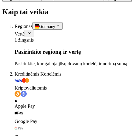
Kaip tai veikia
Regionas
Germany
Vertė
1 žingsnis
Pasirinkite regioną ir vertę
Pasirinkite, kur galioja jūsų dovanų kortelė, ir norimą sumą.
Kreditinėmis Kortelėmis
Kriptovaliutomis
Apple Pay
Google Pay