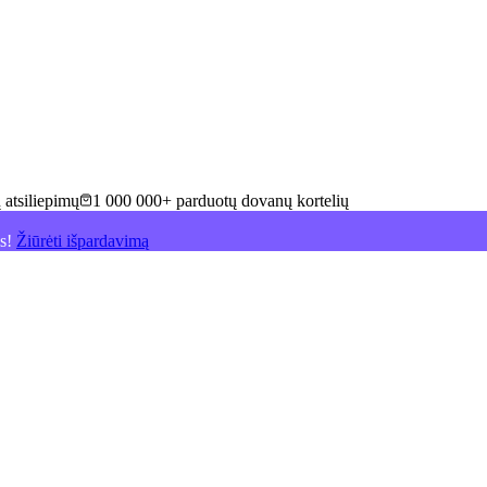
 atsiliepimų
1 000 000+ parduotų dovanų kortelių
is!
Žiūrėti išpardavimą