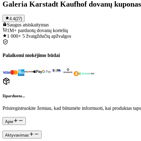
Galeria Karstadt Kaufhof dovanų kuponas
4.4
(
27
)
Saugus
atsiskaitymas
1M+
parduotų dovanų kortelių
1 000+
5 žvaigždučių apžvalgos
Palaikomi mokėjimo būdai
Išparduota...
Prisiregistruokite žemiau, kad būtumėte informuoti, kai produktas tap
Apie
Aktyvavimas