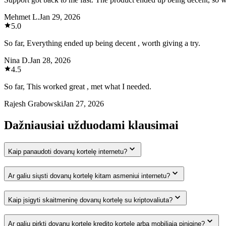
Mehmet L.
Jan 29, 2026
5.0
So far, Everything ended up being decent , worth giving a try.
Nina D.
Jan 28, 2026
4.5
So far, This worked great , met what I needed.
Rajesh Grabowski
Jan 27, 2026
Dažniausiai užduodami klausimai
Kaip panaudoti dovanų kortelę internetu?
Ar galiu siųsti dovanų kortelę kitam asmeniui internetu?
Kaip įsigyti skaitmeninę dovanų kortelę su kriptovaliuta?
Ar galiu pirkti dovanų kortelę kredito kortele arba mobiliąja pinigine?