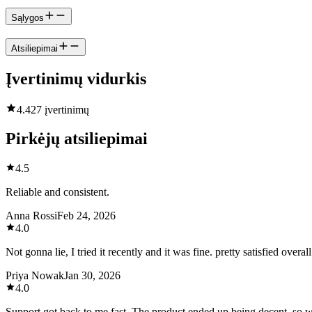
Sąlygos
Atsiliepimai
Įvertinimų vidurkis
4.4
27 įvertinimų
Pirkėjų atsiliepimai
4.5
Reliable and consistent.
Anna Rossi
Feb 24, 2026
4.0
Not gonna lie, I tried it recently and it was fine. pretty satisfied overall
Priya Nowak
Jan 30, 2026
4.0
Support got back to me fast. The product ended up being decent, so wo