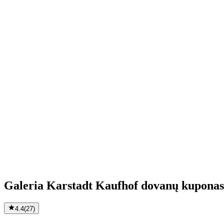
Galeria Karstadt Kaufhof dovanų kuponas
4.4
(
27
)