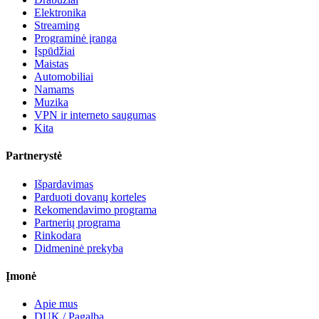
Elektronika
Streaming
Programinė įranga
Įspūdžiai
Maistas
Automobiliai
Namams
Muzika
VPN ir interneto saugumas
Kita
Partnerystė
Išpardavimas
Parduoti dovanų korteles
Rekomendavimo programa
Partnerių programa
Rinkodara
Didmeninė prekyba
Įmonė
Apie mus
DUK / Pagalba