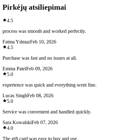
Pirkėjų atsiliepimai
4.5
process was smooth and worked perfectly.
Fatma Yılmaz
Feb 10, 2026
4.5
Purchase was fast and no issues at all.
Emma Patel
Feb 09, 2026
5.0
experience was quick and everything went fine.
Lucas Singh
Feb 08, 2026
5.0
Service was convenient and handled quickly.
Sara Kowalski
Feb 07, 2026
4.0
The gift card was easy to buy and use.