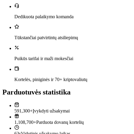
Dedikuota palaikymo komanda
Tūkstančiai patvirtintų atsiliepimų
Puikūs tarifai ir maži mokesčiai
Kortelės, piniginės ir 70+ kriptovaliutų
Parduotuvės statistika
591,300+
Įvykdyti užsakymai
1,108,700+
Parduota dovanų kortelių
63s
Vidutinis užsakymo laikas