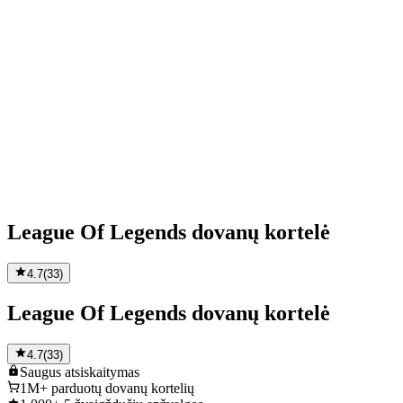
League Of Legends dovanų kortelė
4.7
(
33
)
League Of Legends dovanų kortelė
4.7
(
33
)
Saugus
atsiskaitymas
1M+
parduotų dovanų kortelių