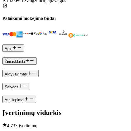
1 000+
5 žvaigždučių apžvalgos
Palaikomi mokėjimo būdai
Apie
Žiniasklaida
Aktyvavimas
Sąlygos
Atsiliepimai
Įvertinimų vidurkis
4.7
33 įvertinimų