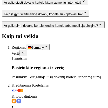
Ar galiu siųsti dovanų kortelę kitam asmeniui internetu?
Kaip įsigyti skaitmeninę dovanų kortelę su kriptovaliuta?
Ar galiu pirkti dovanų kortelę kredito kortele arba mobiliąja pinigine?
Kaip tai veikia
Regionas
Germany
Vertė
1 žingsnis
Pasirinkite regioną ir vertę
Pasirinkite, kur galioja jūsų dovanų kortelė, ir norimą sumą.
Kreditinėmis Kortelėmis
Kriptovaliutomis