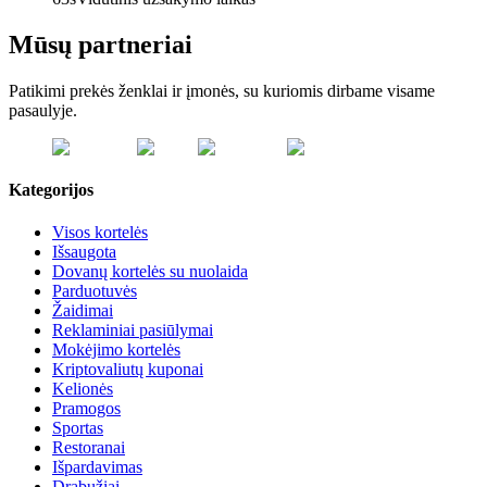
Mūsų partneriai
Patikimi prekės ženklai ir įmonės, su kuriomis dirbame visame
pasaulyje.
Kategorijos
Visos kortelės
Išsaugota
Dovanų kortelės su nuolaida
Parduotuvės
Žaidimai
Reklaminiai pasiūlymai
Mokėjimo kortelės
Kriptovaliutų kuponai
Kelionės
Pramogos
Sportas
Restoranai
Išpardavimas
Drabužiai