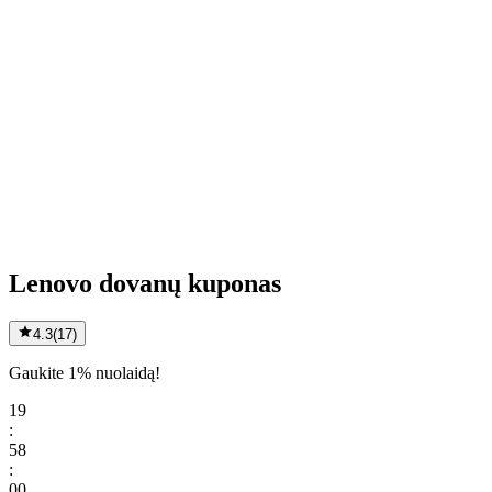
Lenovo dovanų kuponas
4.3
(
17
)
Gaukite 1% nuolaidą!
19
:
58
:
00