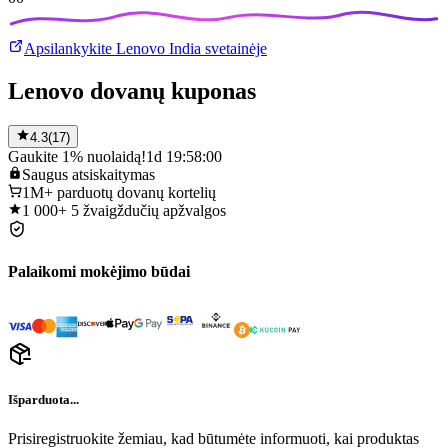
Apsilankykite Lenovo India svetainėje
Lenovo dovanų kuponas
4.3
(
17
)
Gaukite 1% nuolaidą!
1d 19:58:00
Saugus
atsiskaitymas
1M+
parduotų dovanų kortelių
1 000+
5 žvaigždučių apžvalgos
Palaikomi mokėjimo būdai
Išparduota...
Prisiregistruokite žemiau, kad būtumėte informuoti, kai produktas