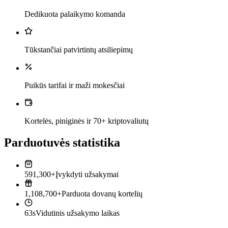
Dedikuota palaikymo komanda
Tūkstančiai patvirtintų atsiliepimų
Puikūs tarifai ir maži mokesčiai
Kortelės, piniginės ir 70+ kriptovaliutų
Parduotuvės statistika
591,300+
Įvykdyti užsakymai
1,108,700+
Parduota dovanų kortelių
63s
Vidutinis užsakymo laikas