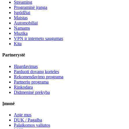
Streaming
Programinė įranga
Įspūdžiai
Maistas
Automobiliai
Namams
Muzika
VPN ir interneto saugumas
Kita
Partnerystė
Išpardavimas
Parduoti dovanų korteles
Rekomendavimo programa
Partnerių programa
Rinkodara
Didmeninė prekyba
Įmonė
Apie mus
DUK / Pagalba
Palaikomos valiutos