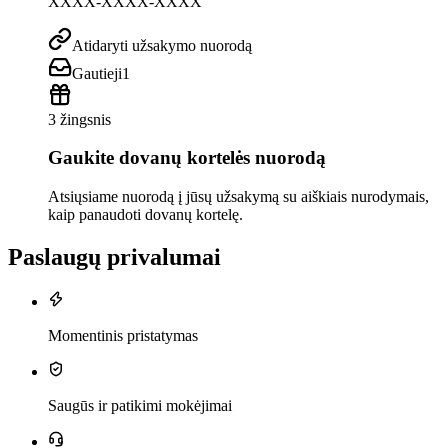
XXXX-XXXX-XXXX
Atidaryti užsakymo nuorodą
Gautieji
1
3 žingsnis
Gaukite dovanų kortelės nuorodą
Atsiųsiame nuorodą į jūsų užsakymą su aiškiais nurodymais,
kaip panaudoti dovanų kortelę.
Paslaugų privalumai
Momentinis pristatymas
Saugūs ir patikimi mokėjimai