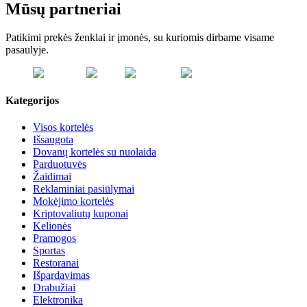
Mūsų partneriai
Patikimi prekės ženklai ir įmonės, su kuriomis dirbame visame
pasaulyje.
Kategorijos
Visos kortelės
Išsaugota
Dovanų kortelės su nuolaida
Parduotuvės
Žaidimai
Reklaminiai pasiūlymai
Mokėjimo kortelės
Kriptovaliutų kuponai
Kelionės
Pramogos
Sportas
Restoranai
Išpardavimas
Drabužiai
Elektronika