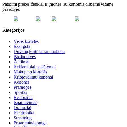
Patikimi prekės ženklai ir įmonės, su kuriomis dirbame visame
pasaulyje.
Kategorijos
Visos kortelės
Išsaugota
Dovanų kortelės su nuolaida
Parduotuvės
Žaidimai
Reklaminiai pasiūlymai
Mokėjimo kortelės
Kriptovaliutų kuponai
Kelionės
Pramogos
Sportas
Restoranai
Išpardavimas
Drabužiai
Elektronika
Streaming
Programinė įranga