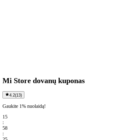
Mi Store dovanų kuponas
4.2
(
13
)
Gaukite 1% nuolaidą!
15
:
58
:
25