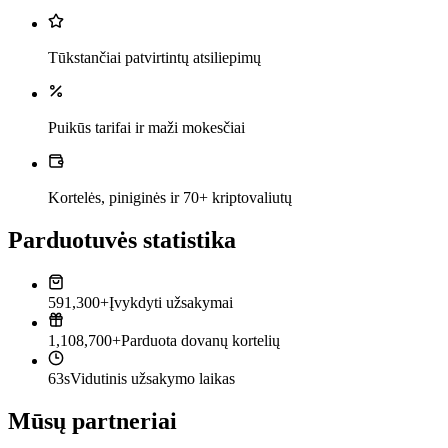
Tūkstančiai patvirtintų atsiliepimų
Puikūs tarifai ir maži mokesčiai
Kortelės, piniginės ir 70+ kriptovaliutų
Parduotuvės statistika
591,300+
Įvykdyti užsakymai
1,108,700+
Parduota dovanų kortelių
63s
Vidutinis užsakymo laikas
Mūsų partneriai