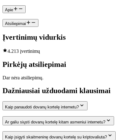
Apie
Atsiliepimai
Įvertinimų vidurkis
4.2
13 įvertinimų
Pirkėjų atsiliepimai
Dar nėra atsiliepimų.
Dažniausiai užduodami klausimai
Kaip panaudoti dovanų kortelę internetu?
Ar galiu siųsti dovanų kortelę kitam asmeniui internetu?
Kaip įsigyti skaitmeninę dovanų kortelę su kriptovaliuta?