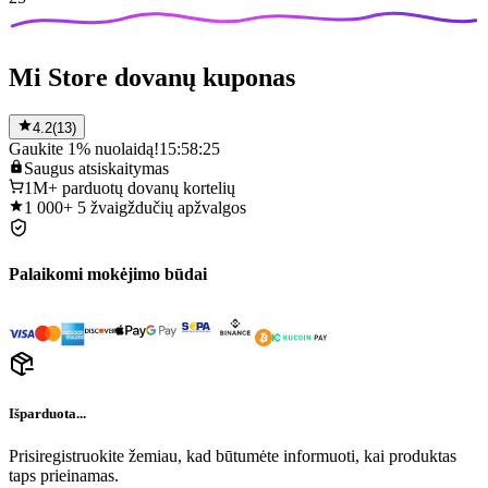
Mi Store dovanų kuponas
4.2
(
13
)
Gaukite 1% nuolaidą!
15:58:25
Saugus
atsiskaitymas
1M+
parduotų dovanų kortelių
1 000+
5 žvaigždučių apžvalgos
Palaikomi mokėjimo būdai
Išparduota...
Prisiregistruokite žemiau, kad būtumėte informuoti, kai produktas
taps prieinamas.