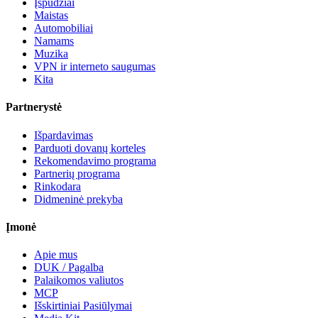
Įspūdžiai
Maistas
Automobiliai
Namams
Muzika
VPN ir interneto saugumas
Kita
Partnerystė
Išpardavimas
Parduoti dovanų korteles
Rekomendavimo programa
Partnerių programa
Rinkodara
Didmeninė prekyba
Įmonė
Apie mus
DUK / Pagalba
Palaikomos valiutos
MCP
Išskirtiniai Pasiūlymai