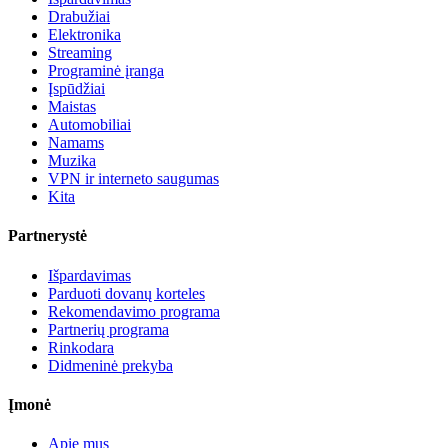
Drabužiai
Elektronika
Streaming
Programinė įranga
Įspūdžiai
Maistas
Automobiliai
Namams
Muzika
VPN ir interneto saugumas
Kita
Partnerystė
Išpardavimas
Parduoti dovanų korteles
Rekomendavimo programa
Partnerių programa
Rinkodara
Didmeninė prekyba
Įmonė
Apie mus