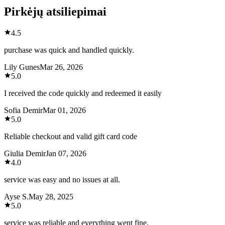
Pirkėjų atsiliepimai
4.5
purchase was quick and handled quickly.
Lily Gunes
Mar 26, 2026
5.0
I received the code quickly and redeemed it easily
Sofia Demir
Mar 01, 2026
5.0
Reliable checkout and valid gift card code
Giulia Demir
Jan 07, 2026
4.0
service was easy and no issues at all.
Ayse S.
May 28, 2025
5.0
service was reliable and everything went fine.