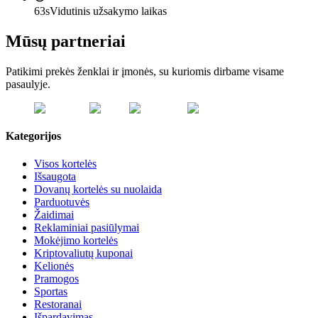
63s
Vidutinis užsakymo laikas
Mūsų partneriai
Patikimi prekės ženklai ir įmonės, su kuriomis dirbame visame
pasaulyje.
Kategorijos
Visos kortelės
Išsaugota
Dovanų kortelės su nuolaida
Parduotuvės
Žaidimai
Reklaminiai pasiūlymai
Mokėjimo kortelės
Kriptovaliutų kuponai
Kelionės
Pramogos
Sportas
Restoranai
Išpardavimas