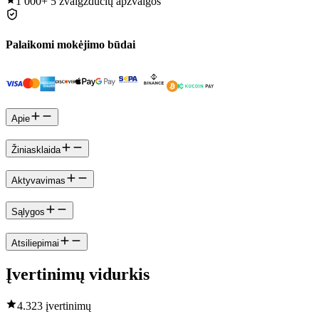
1 000+
5 žvaigždučių apžvalgos
Palaikomi mokėjimo būdai
Apie
Žiniasklaida
Aktyvavimas
Sąlygos
Atsiliepimai
Įvertinimų vidurkis
4.3
23 įvertinimų