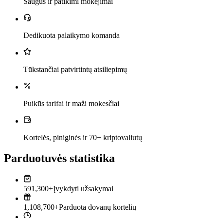
Saugūs ir patikimi mokėjimai
Dedikuota palaikymo komanda
Tūkstančiai patvirtintų atsiliepimų
Puikūs tarifai ir maži mokesčiai
Kortelės, piniginės ir 70+ kriptovaliutų
Parduotuvės statistika
591,300+
Įvykdyti užsakymai
1,108,700+
Parduota dovanų kortelių