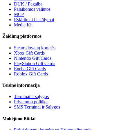
DUK / Pagalba
Palaikomos valiutos
MCP
Išskirtiniai Pasiūlymai
Media Kit
Žaidimų platformos
Steam dovanų kortelės
Xbox Gift Cards
Nintendo Gift Cards
PlayStation Gift Cards
Eneba Gift Cards
Roblox Gift Cards
Teisinė informacija
Terminai ir sąlygos
Privatumo politika
SMS Terminai ir Sąlygos
Mokėjimo Būdai
Pirkti dovanų korteles su Kriptovaliutomis