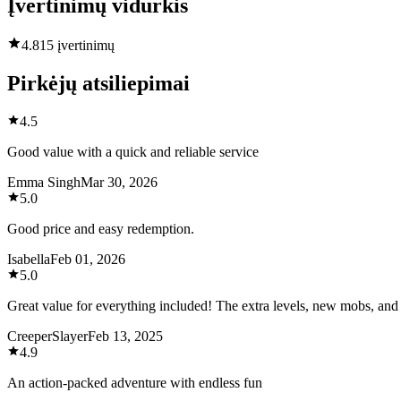
Įvertinimų vidurkis
4.8
15 įvertinimų
Pirkėjų atsiliepimai
4.5
Good value with a quick and reliable service
Emma Singh
Mar 30, 2026
5.0
Good price and easy redemption.
Isabella
Feb 01, 2026
5.0
Great value for everything included! The extra levels, new mobs, and
CreeperSlayer
Feb 13, 2025
4.9
An action-packed adventure with endless fun