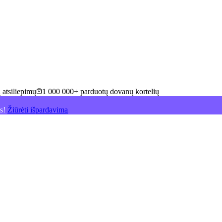
 atsiliepimų
1 000 000+ parduotų dovanų kortelių
is!
Žiūrėti išpardavimą