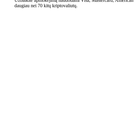
Užbaikite apmokėjimą naudodami Visa, Mastercard, American E
daugiau nei 70 kitų kriptovaliutų.