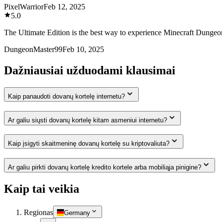
PixelWarrior
Feb 12, 2025
5.0
The Ultimate Edition is the best way to experience Minecraft Dungeon
DungeonMaster99
Feb 10, 2025
Dažniausiai užduodami klausimai
Kaip panaudoti dovanų kortelę internetu?
Ar galiu siųsti dovanų kortelę kitam asmeniui internetu?
Kaip įsigyti skaitmeninę dovanų kortelę su kriptovaliuta?
Ar galiu pirkti dovanų kortelę kredito kortele arba mobiliąja pinigine?
Kaip tai veikia
Regionas
Germany