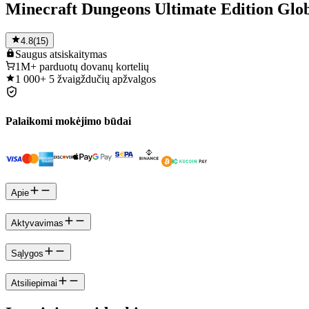
Minecraft Dungeons Ultimate Edition Glob
4.8
(
15
)
Saugus
atsiskaitymas
1M+
parduotų dovanų kortelių
1 000+
5 žvaigždučių apžvalgos
Palaikomi mokėjimo būdai
Apie
Aktyvavimas
Sąlygos
Atsiliepimai