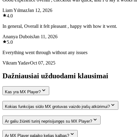
Liam Yılmaz
Jan 12, 2026
4.0
In general, Overall it felt pleasant , happy with how it went.
Ananya Dubois
Jan 11, 2026
5.0
Everything went through without any issues
Vikram Yadav
Oct 07, 2025
Dažniausiai užduodami klausimai
Kas yra MX Player?
Kokias funkcijas siūlo MX grotuvas vaizdo įrašų atkūrimui?
Ar galiu žiūrėti turinį neprisijungęs su MX Player?
Ar MX Player palaiko kelias kalbas?