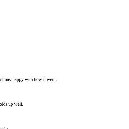
ch time. happy with how it went.
holds up well.
cely.