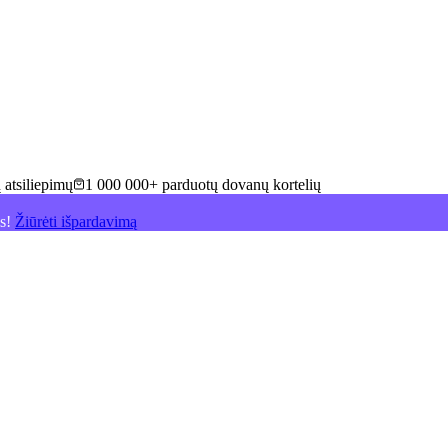
 atsiliepimų
1 000 000+ parduotų dovanų kortelių
is!
Žiūrėti išpardavimą