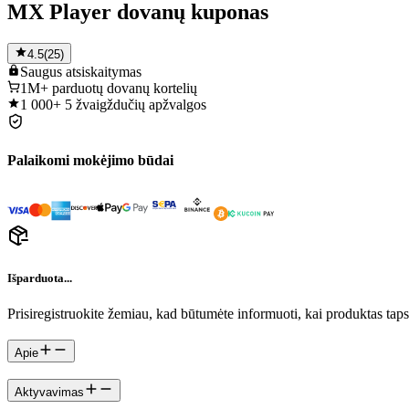
MX Player dovanų kuponas
4.5
(
25
)
Saugus
atsiskaitymas
1M+
parduotų dovanų kortelių
1 000+
5 žvaigždučių apžvalgos
Palaikomi mokėjimo būdai
Išparduota...
Prisiregistruokite žemiau, kad būtumėte informuoti, kai produktas tap
Apie
Aktyvavimas