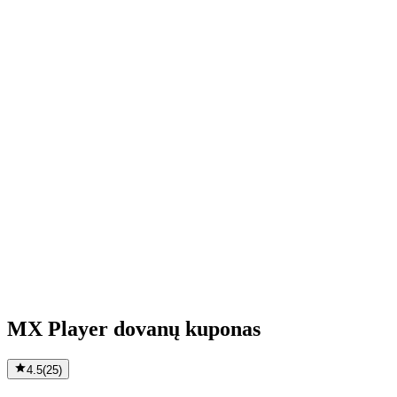
MX Player dovanų kuponas
4.5
(
25
)