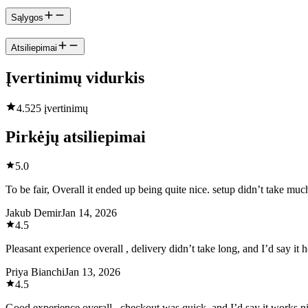
Sąlygos
Atsiliepimai
Įvertinimų vidurkis
4.5
25 įvertinimų
Pirkėjų atsiliepimai
5.0
To be fair, Overall it ended up being quite nice. setup didn’t take mu
Jakub Demir
Jan 14, 2026
4.5
Pleasant experience overall , delivery didn’t take long, and I’d say it 
Priya Bianchi
Jan 13, 2026
4.5
Good experience overall , checkout was quick, and I’d say it works ni