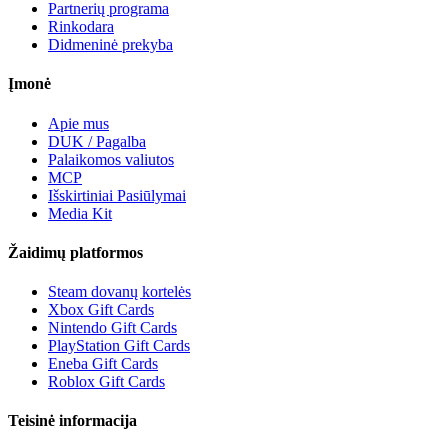
Partnerių programa
Rinkodara
Didmeninė prekyba
Įmonė
Apie mus
DUK / Pagalba
Palaikomos valiutos
MCP
Išskirtiniai Pasiūlymai
Media Kit
Žaidimų platformos
Steam dovanų kortelės
Xbox Gift Cards
Nintendo Gift Cards
PlayStation Gift Cards
Eneba Gift Cards
Roblox Gift Cards
Teisinė informacija