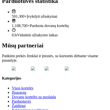
Parduotuvės statistika
591,300+
Įvykdyti užsakymai
1,108,700+
Parduota dovanų kortelių
63s
Vidutinis užsakymo laikas
Mūsų partneriai
Patikimi prekės ženklai ir įmonės, su kuriomis dirbame visame
pasaulyje.
Kategorijos
Visos kortelės
Išsaugota
Dovanų kortelės su nuolaida
Parduotuvės
Žaidimai