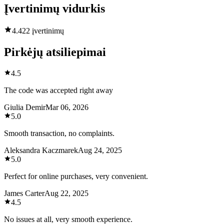
Įvertinimų vidurkis
4.4
22 įvertinimų
Pirkėjų atsiliepimai
4.5
The code was accepted right away
Giulia Demir
Mar 06, 2026
5.0
Smooth transaction, no complaints.
Aleksandra Kaczmarek
Aug 24, 2025
5.0
Perfect for online purchases, very convenient.
James Carter
Aug 22, 2025
4.5
No issues at all, very smooth experience.