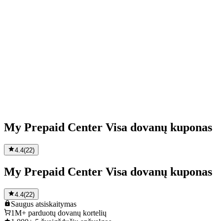
My Prepaid Center Visa dovanų kuponas
4.4
(
22
)
My Prepaid Center Visa dovanų kuponas
4.4
(
22
)
Saugus
atsiskaitymas
1M+
parduotų dovanų kortelių