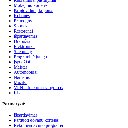
Reklaminiai pasiūlymai
Mokėjimo kortelės
Kriptovaliutų kuponai
Kelionės
Pramogos
Sportas
Restoranai
Išpardavimas
Drabužiai
Elektronika
Streaming
Programinė įranga
Įspūdžiai
Maistas
Automobiliai
Namams
Muzika
VPN ir interneto saugumas
Kita
Partnerystė
Išpardavimas
Parduoti dovanų korteles
Rekomendavimo programa