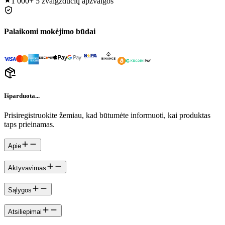
1 000+
5 žvaigždučių apžvalgos
Palaikomi mokėjimo būdai
Išparduota...
Prisiregistruokite žemiau, kad būtumėte informuoti, kai produktas
taps prieinamas.
Apie
Aktyvavimas
Sąlygos
Atsiliepimai