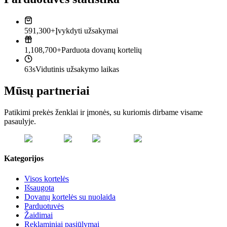
591,300+
Įvykdyti užsakymai
1,108,700+
Parduota dovanų kortelių
63s
Vidutinis užsakymo laikas
Mūsų partneriai
Patikimi prekės ženklai ir įmonės, su kuriomis dirbame visame
pasaulyje.
Kategorijos
Visos kortelės
Išsaugota
Dovanų kortelės su nuolaida
Parduotuvės
Žaidimai
Reklaminiai pasiūlymai