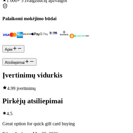
1 000+
5 žvaigždučių apžvalgos
Palaikomi mokėjimo būdai
Apie
Atsiliepimai
Įvertinimų vidurkis
4.9
9 įvertinimų
Pirkėjų atsiliepimai
4.5
Great option for quick gift card buying