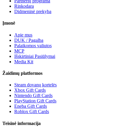
Partnerių programa
Rinkodara
Didmeninė prekyba
Įmonė
Apie mus
DUK / Pagalba
Palaikomos valiutos
MCP
Išskirtiniai Pasiūlymai
Media Kit
Žaidimų platformos
Steam dovanų kortelės
Xbox Gift Cards
Nintendo Gift Cards
PlayStation Gift Cards
Eneba Gift Cards
Roblox Gift Cards
Teisinė informacija