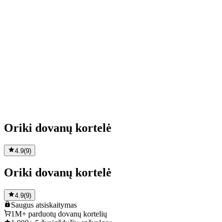
Oriki dovanų kortelė
4.9
(
9
)
Oriki dovanų kortelė
4.9
(
9
)
Saugus
atsiskaitymas
1M+
parduotų dovanų kortelių