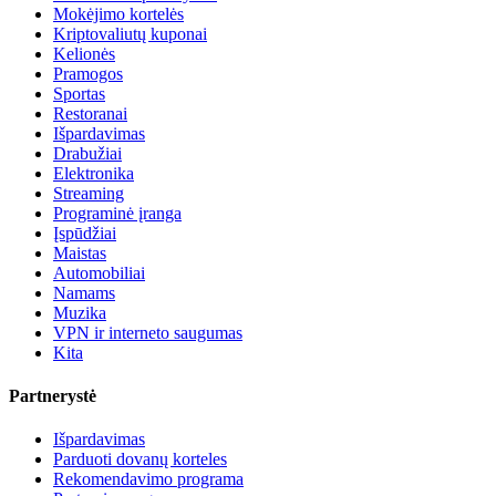
Mokėjimo kortelės
Kriptovaliutų kuponai
Kelionės
Pramogos
Sportas
Restoranai
Išpardavimas
Drabužiai
Elektronika
Streaming
Programinė įranga
Įspūdžiai
Maistas
Automobiliai
Namams
Muzika
VPN ir interneto saugumas
Kita
Partnerystė
Išpardavimas
Parduoti dovanų korteles
Rekomendavimo programa