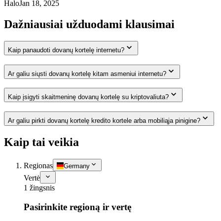
Halo
Jan 18, 2025
Dažniausiai užduodami klausimai
Kaip panaudoti dovanų kortelę internetu?
Ar galiu siųsti dovanų kortelę kitam asmeniui internetu?
Kaip įsigyti skaitmeninę dovanų kortelę su kriptovaliuta?
Ar galiu pirkti dovanų kortelę kredito kortele arba mobiliąja pinigine?
Kaip tai veikia
Regionas
Germany
Vertė
1 žingsnis
Pasirinkite regioną ir vertę