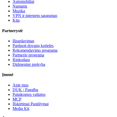
Automobiliai
Namams
Muzika
VPN ir interneto saugumas
Kita
Partnerystė
Išpardavimas
Parduoti dovanų korteles
Rekomendavimo programa
Partnerių programa
Rinkodara
Didmeninė prekyba
Įmonė
Apie mus
DUK / Pagalba
Palaikomos valiutos
MCP
Išskirtiniai Pasiūlymai
Media Kit