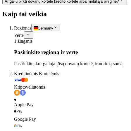
Ar galiu pirkti dovanų kortelę kredito kortele arba mobiliąja pinigine?
Kaip tai veikia
Regionas
Germany
Vertė
1 žingsnis
Pasirinkite regioną ir vertę
Pasirinkite, kur galioja jūsų dovanų kortelė, ir norimą sumą.
Kreditinėmis Kortelėmis
Kriptovaliutomis
Apple Pay
Google Pay