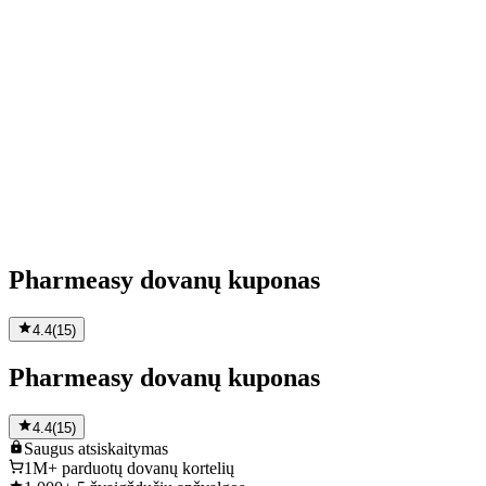
Pharmeasy dovanų kuponas
4.4
(
15
)
Pharmeasy dovanų kuponas
4.4
(
15
)
Saugus
atsiskaitymas
1M+
parduotų dovanų kortelių