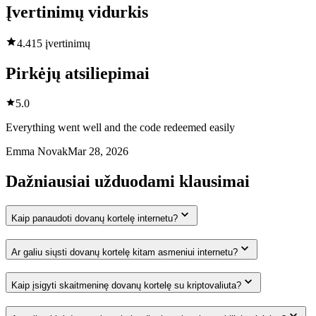
Įvertinimų vidurkis
4.4
15 įvertinimų
Pirkėjų atsiliepimai
5.0
Everything went well and the code redeemed easily
Emma Novak
Mar 28, 2026
Dažniausiai užduodami klausimai
Kaip panaudoti dovanų kortelę internetu?
Ar galiu siųsti dovanų kortelę kitam asmeniui internetu?
Kaip įsigyti skaitmeninę dovanų kortelę su kriptovaliuta?