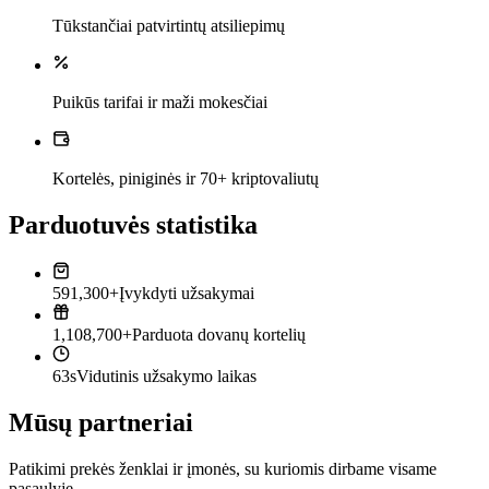
Tūkstančiai patvirtintų atsiliepimų
Puikūs tarifai ir maži mokesčiai
Kortelės, piniginės ir 70+ kriptovaliutų
Parduotuvės statistika
591,300+
Įvykdyti užsakymai
1,108,700+
Parduota dovanų kortelių
63s
Vidutinis užsakymo laikas
Mūsų partneriai
Patikimi prekės ženklai ir įmonės, su kuriomis dirbame visame
pasaulyje.