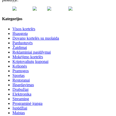
Kategorijos
Visos kortelės
Išsaugota
Dovanų kortelės su nuolaida
Parduotuvės
Žaidimai
Reklaminiai pasiūlymai
Mokėjimo kortelės
Kriptovaliutų kuponai
Kelionės
Pramogos
Sportas
Restoranai
Išpardavimas
Drabužiai
Elektronika
Streaming
Programinė įranga
Įspūdžiai
Maistas