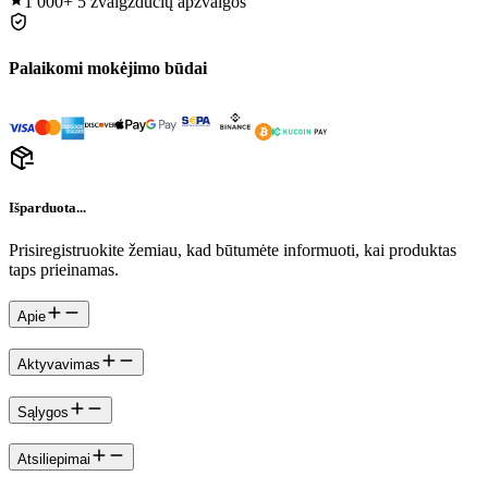
1 000+
5 žvaigždučių apžvalgos
Palaikomi mokėjimo būdai
Išparduota...
Prisiregistruokite žemiau, kad būtumėte informuoti, kai produktas
taps prieinamas.
Apie
Aktyvavimas
Sąlygos
Atsiliepimai