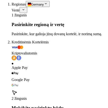
Regionas
Germany
Vertė
1 žingsnis
Pasirinkite regioną ir vertę
Pasirinkite, kur galioja jūsų dovanų kortelė, ir norimą sumą.
Kreditinėmis Kortelėmis
Kriptovaliutomis
Apple Pay
Google Pay
2 žingsnis
Mokėkite pasirinktu būdu