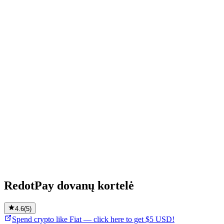
RedotPay dovanų kortelė
4.6
(
5
)
Spend crypto like Fiat — click here to get $5 USD!