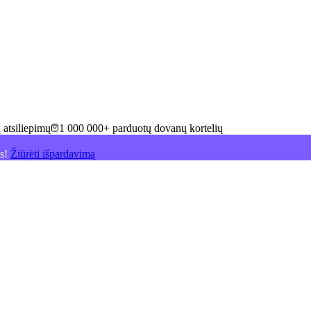
 atsiliepimų
1 000 000+ parduotų dovanų kortelių
is!
Žiūrėti išpardavimą