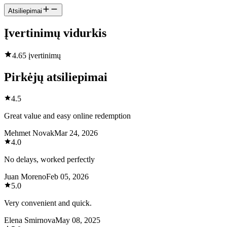
Atsiliepimai
Įvertinimų vidurkis
4.6
5 įvertinimų
Pirkėjų atsiliepimai
4.5
Great value and easy online redemption
Mehmet Novak
Mar 24, 2026
4.0
No delays, worked perfectly
Juan Moreno
Feb 05, 2026
5.0
Very convenient and quick.
Elena Smirnova
May 08, 2025