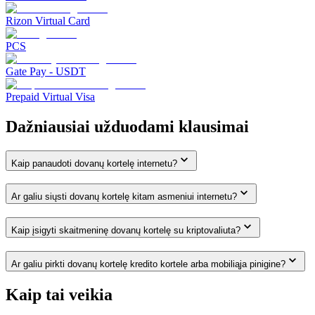
Rizon Virtual Card
PCS
Gate Pay - USDT
Prepaid Virtual Visa
Dažniausiai užduodami klausimai
Kaip panaudoti dovanų kortelę internetu?
Ar galiu siųsti dovanų kortelę kitam asmeniui internetu?
Kaip įsigyti skaitmeninę dovanų kortelę su kriptovaliuta?
Ar galiu pirkti dovanų kortelę kredito kortele arba mobiliąja pinigine?
Kaip tai veikia