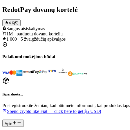
RedotPay dovanų kortelė
4.6
(
5
)
Saugus
atsiskaitymas
1M+
parduotų dovanų kortelių
1 000+
5 žvaigždučių apžvalgos
Palaikomi mokėjimo būdai
Išparduota...
Prisiregistruokite žemiau, kad būtumėte informuoti, kai produktas tap
Spend crypto like Fiat — click here to get $5 USD!
Apie