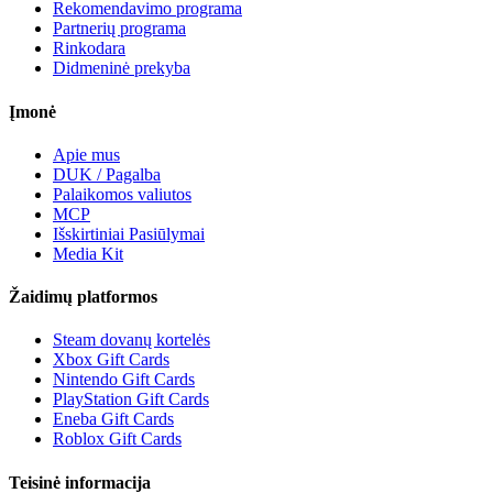
Rekomendavimo programa
Partnerių programa
Rinkodara
Didmeninė prekyba
Įmonė
Apie mus
DUK / Pagalba
Palaikomos valiutos
MCP
Išskirtiniai Pasiūlymai
Media Kit
Žaidimų platformos
Steam dovanų kortelės
Xbox Gift Cards
Nintendo Gift Cards
PlayStation Gift Cards
Eneba Gift Cards
Roblox Gift Cards
Teisinė informacija