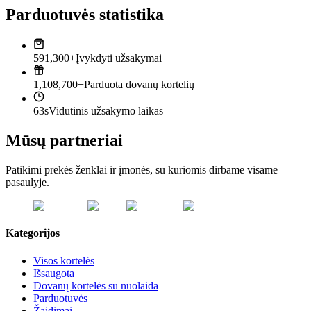
Parduotuvės statistika
591,300+
Įvykdyti užsakymai
1,108,700+
Parduota dovanų kortelių
63s
Vidutinis užsakymo laikas
Mūsų partneriai
Patikimi prekės ženklai ir įmonės, su kuriomis dirbame visame
pasaulyje.
Kategorijos
Visos kortelės
Išsaugota
Dovanų kortelės su nuolaida
Parduotuvės
Žaidimai