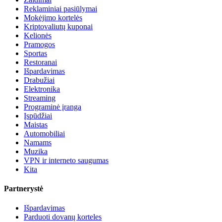
Reklaminiai pasiūlymai
Mokėjimo kortelės
Kriptovaliutų kuponai
Kelionės
Pramogos
Sportas
Restoranai
Išpardavimas
Drabužiai
Elektronika
Streaming
Programinė įranga
Įspūdžiai
Maistas
Automobiliai
Namams
Muzika
VPN ir interneto saugumas
Kita
Partnerystė
Išpardavimas
Parduoti dovanų korteles