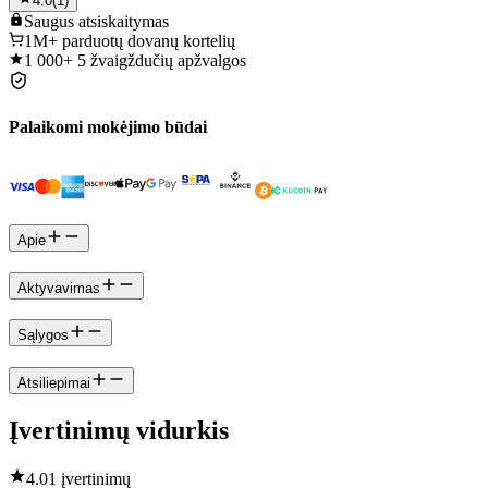
4.0
(
1
)
Saugus
atsiskaitymas
1M+
parduotų dovanų kortelių
1 000+
5 žvaigždučių apžvalgos
Palaikomi mokėjimo būdai
Apie
Aktyvavimas
Sąlygos
Atsiliepimai
Įvertinimų vidurkis
4.0
1 įvertinimų