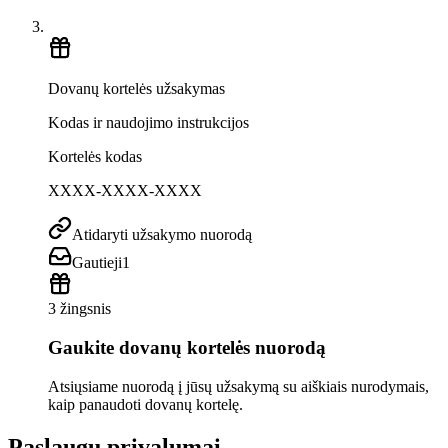
Dovanų kortelės užsakymas
Kodas ir naudojimo instrukcijos
Kortelės kodas
XXXX-XXXX-XXXX
Atidaryti užsakymo nuorodą
Gautieji
1
3 žingsnis
Gaukite dovanų kortelės nuorodą
Atsiųsiame nuorodą į jūsų užsakymą su aiškiais nurodymais,
kaip panaudoti dovanų kortelę.
Paslaugų privalumai