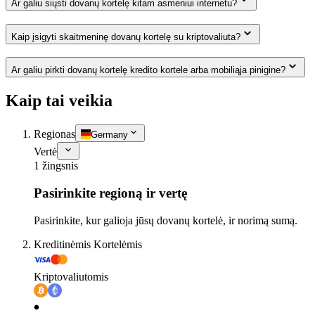
Ar galiu siųsti dovanų kortelę kitam asmeniui internetu?
Kaip įsigyti skaitmeninę dovanų kortelę su kriptovaliuta?
Ar galiu pirkti dovanų kortelę kredito kortele arba mobiliąja pinigine?
Kaip tai veikia
Regionas
Germany
Vertė
1 žingsnis
Pasirinkite regioną ir vertę
Pasirinkite, kur galioja jūsų dovanų kortelė, ir norimą sumą.
Kreditinėmis Kortelėmis
Kriptovaliutomis