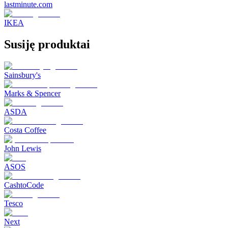
lastminute.com
IKEA
Susiję produktai
Sainsbury's
Marks & Spencer
ASDA
Costa Coffee
John Lewis
ASOS
CashtoCode
Tesco
Next