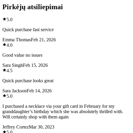
Pirkėjų atsiliepimai
5.0
Quick purchase fast service
Emma Thomas
Feb 21, 2026
4.0
Good value no issues
Sara Singh
Feb 15, 2026
4.5
Quick purchase looks great
Sara Jackson
Feb 14, 2026
5.0
I purchased a necklace via your gift card in February for my
granddaughter’s birthday which she was absolutely thrilled with.
Will certainly shop with them again
Jeffrey Cortez
Mar 30, 2023
5.0