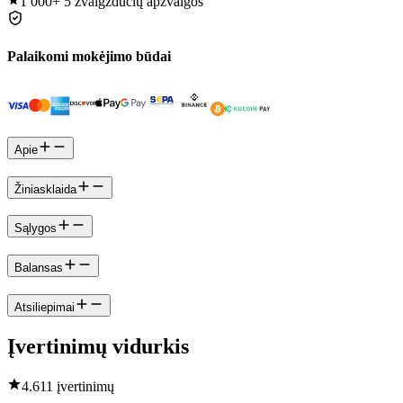
1 000+
5 žvaigždučių apžvalgos
Palaikomi mokėjimo būdai
Apie
Žiniasklaida
Sąlygos
Balansas
Atsiliepimai
Įvertinimų vidurkis
4.6
11 įvertinimų