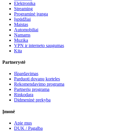
Elektronika
Streaming
Programinė įranga
Įspūdžiai
Maistas
Automobiliai
Namams
Muzika
VPN ir interneto saugumas
Kita
Partnerystė
Išpardavimas
Parduoti dovanų korteles
Rekomendavimo programa
Partnerių programa
Rinkodara
Didmeninė prekyba
Įmonė
Apie mus
DUK / Pagalba