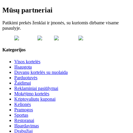
Mūsų partneriai
Patikimi prekės ženklai ir įmonės, su kuriomis dirbame visame
pasaulyje.
Kategorijos
Visos kortelės
Išsaugota
Dovanų kortelės su nuolaida
Parduotuvės
Žaidimai
Reklaminiai pasiūlymai
Mokėjimo kortelės
Kriptovaliutų kuponai
Kelionės
Pramogos
Sportas
Restoranai
Išpardavimas
Drabužiai