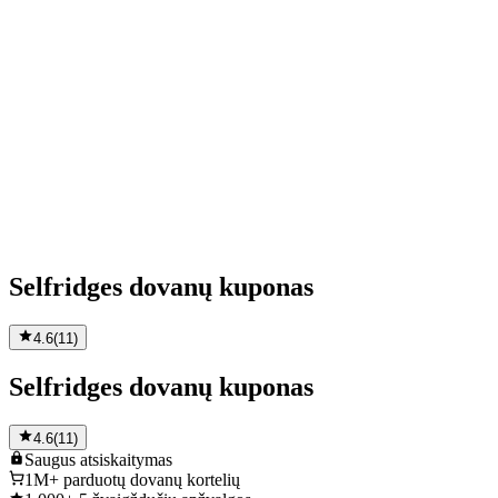
Selfridges dovanų kuponas
4.6
(
11
)
Selfridges dovanų kuponas
4.6
(
11
)
Saugus
atsiskaitymas
1M+
parduotų dovanų kortelių