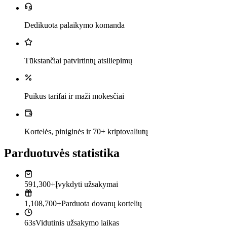
Dedikuota palaikymo komanda
Tūkstančiai patvirtintų atsiliepimų
Puikūs tarifai ir maži mokesčiai
Kortelės, piniginės ir 70+ kriptovaliutų
Parduotuvės statistika
591,300+
Įvykdyti užsakymai
1,108,700+
Parduota dovanų kortelių
63s
Vidutinis užsakymo laikas