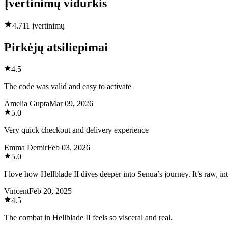
Įvertinimų vidurkis
4.7
11 įvertinimų
Pirkėjų atsiliepimai
4.5
The code was valid and easy to activate
Amelia Gupta
Mar 09, 2026
5.0
Very quick checkout and delivery experience
Emma Demir
Feb 03, 2026
5.0
I love how Hellblade II dives deeper into Senua’s journey. It’s raw, i
Vincent
Feb 20, 2025
4.5
The combat in Hellblade II feels so visceral and real.