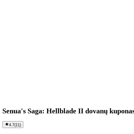
Senua's Saga: Hellblade II dovanų kupona
4.7
(
11
)