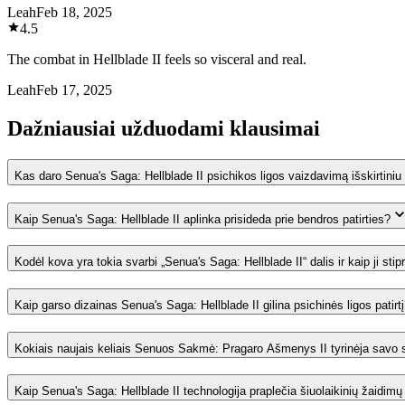
Leah
Feb 18, 2025
4.5
The combat in Hellblade II feels so visceral and real.
Leah
Feb 17, 2025
Dažniausiai užduodami klausimai
Kas daro Senua's Saga: Hellblade II psichikos ligos vaizdavimą išskirtiniu 
Kaip Senua's Saga: Hellblade II aplinka prisideda prie bendros patirties?
Kodėl kova yra tokia svarbi „Senua's Saga: Hellblade II“ dalis ir kaip ji sti
Kaip garso dizainas Senua's Saga: Hellblade II gilina psichinės ligos patirt
Kokiais naujais keliais Senuos Sakmė: Pragaro Ašmenys II tyrinėja savo s
Kaip Senua's Saga: Hellblade II technologija praplečia šiuolaikinių žaidimų