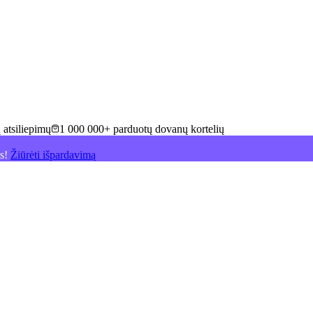
 atsiliepimų
1 000 000+ parduotų dovanų kortelių
is!
Žiūrėti išpardavimą