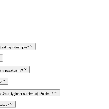
žaidimų industrijoje?
prina pasakojimą?
į?
iužetą, lyginant su pirmuoju žaidimu?
 ribas?