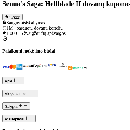
Senua's Saga: Hellblade II dovanų kupona
4.7
(
11
)
Saugus
atsiskaitymas
1M+
parduotų dovanų kortelių
1 000+
5 žvaigždučių apžvalgos
Palaikomi mokėjimo būdai
Apie
Aktyvavimas
Sąlygos
Atsiliepimai