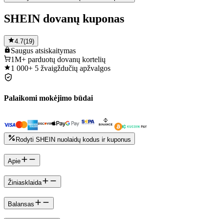
SHEIN dovanų kuponas
4.7
(
19
)
Saugus
atsiskaitymas
1M+
parduotų dovanų kortelių
1 000+
5 žvaigždučių apžvalgos
Palaikomi mokėjimo būdai
Rodyti SHEIN nuolaidų kodus ir kuponus
Apie
Žiniasklaida
Balansas