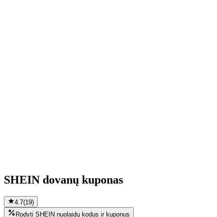
SHEIN dovanų kuponas
4.7
(
19
)
Rodyti SHEIN nuolaidų kodus ir kuponus