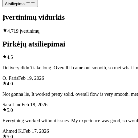
Atsiliepimai
Įvertinimų vidurkis
4.7
19 įvertinimų
Pirkėjų atsiliepimai
4.5
Delivery didn’t take long. Overall it came out smooth, so met what I 
O. Faris
Feb 19, 2026
4.0
Not gonna lie, It worked pretty solid. overall flow is very smooth. me
Sara Lind
Feb 18, 2026
5.0
Everything worked without issues. My experience was good, so woul
Ahmed K.
Feb 17, 2026
5.0