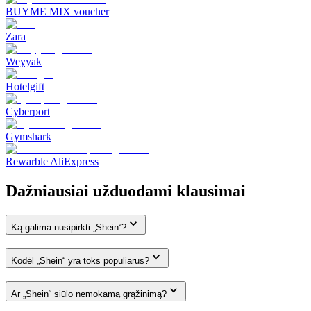
BUYME MIX voucher
Zara
Weyyak‎
Hotelgift
Cyberport
Gymshark
Rewarble AliExpress
Dažniausiai užduodami klausimai
Ką galima nusipirkti „Shein“?
Kodėl „Shein“ yra toks populiarus?
Ar „Shein“ siūlo nemokamą grąžinimą?