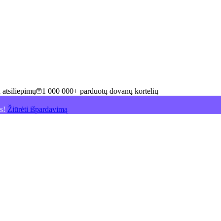
 atsiliepimų
1 000 000+ parduotų dovanų kortelių
is!
Žiūrėti išpardavimą