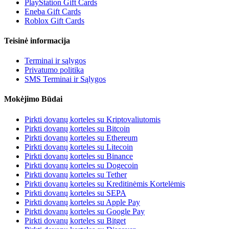
PlayStation Gift Cards
Eneba Gift Cards
Roblox Gift Cards
Teisinė informacija
Terminai ir sąlygos
Privatumo politika
SMS Terminai ir Sąlygos
Mokėjimo Būdai
Pirkti dovanų korteles su Kriptovaliutomis
Pirkti dovanų korteles su Bitcoin
Pirkti dovanų korteles su Ethereum
Pirkti dovanų korteles su Litecoin
Pirkti dovanų korteles su Binance
Pirkti dovanų korteles su Dogecoin
Pirkti dovanų korteles su Tether
Pirkti dovanų korteles su Kreditinėmis Kortelėmis
Pirkti dovanų korteles su SEPA
Pirkti dovanų korteles su Apple Pay
Pirkti dovanų korteles su Google Pay
Pirkti dovanų korteles su Bitget