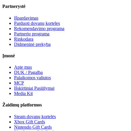
Partnerystė
Išpardavimas
Parduoti dovanų korteles
Rekomendavimo programa
Partnerių programa
Rinkodara
Didmeninė prekyba
Įmonė
Apie mus
DUK / Pagalba
Palaikomos valiutos
MCP
Išskirtiniai Pasiūlymai
Media Kit
Žaidimų platformos
Steam dovanų kortelės
Xbox Gift Cards
Nintendo Gift Cards