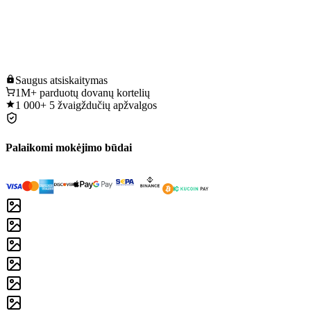
Saugus
atsiskaitymas
1M+
parduotų dovanų kortelių
1 000+
5 žvaigždučių apžvalgos
Palaikomi mokėjimo būdai