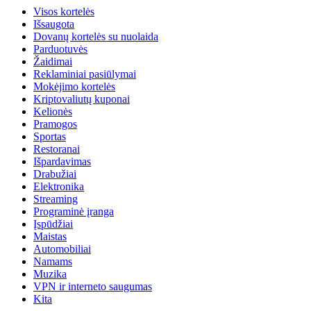
Visos kortelės
Išsaugota
Dovanų kortelės su nuolaida
Parduotuvės
Žaidimai
Reklaminiai pasiūlymai
Mokėjimo kortelės
Kriptovaliutų kuponai
Kelionės
Pramogos
Sportas
Restoranai
Išpardavimas
Drabužiai
Elektronika
Streaming
Programinė įranga
Įspūdžiai
Maistas
Automobiliai
Namams
Muzika
VPN ir interneto saugumas
Kita