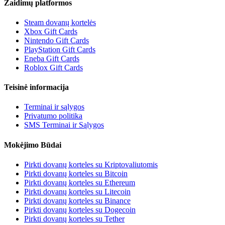
Žaidimų platformos
Steam dovanų kortelės
Xbox Gift Cards
Nintendo Gift Cards
PlayStation Gift Cards
Eneba Gift Cards
Roblox Gift Cards
Teisinė informacija
Terminai ir sąlygos
Privatumo politika
SMS Terminai ir Sąlygos
Mokėjimo Būdai
Pirkti dovanų korteles su Kriptovaliutomis
Pirkti dovanų korteles su Bitcoin
Pirkti dovanų korteles su Ethereum
Pirkti dovanų korteles su Litecoin
Pirkti dovanų korteles su Binance
Pirkti dovanų korteles su Dogecoin
Pirkti dovanų korteles su Tether