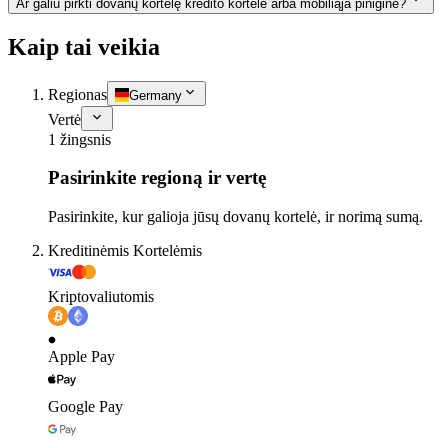
Ar galiu pirkti dovanų kortelę kredito kortele arba mobiliąja pinigine?
Kaip tai veikia
Regionas
Germany
Vertė
1 žingsnis
Pasirinkite regioną ir vertę
Pasirinkite, kur galioja jūsų dovanų kortelė, ir norimą sumą.
Kreditinėmis Kortelėmis
Kriptovaliutomis
Apple Pay
Google Pay