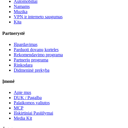
Automobiliai
Namams
Muzika
VPN ir interneto saugumas
Kita
Partnerystė
Išpardavimas
Parduoti dovanų korteles
Rekomendavimo programa
Partnerių programa
Rinkodara
Didmeninė prekyba
Įmonė
Apie mus
DUK / Pagalba
Palaikomos valiutos
MCP
Išskirtiniai Pasiūlymai
Media Kit