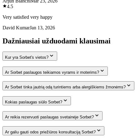
Arjun Bianchi
Mar 23, 2026
4.5
Very satisfied very happy
David Kumar
Jan 13, 2026
Dažniausiai užduodami klausimai
Kur yra Sorbet's vietos?
Ar Sorbet paslaugos teikiamos vyrams ir moterims?
Ar Sorbet tinka jautrią odą turintiems arba alergiškiems žmonėms?
Kokias paslaugas siūlo Sorbet?
Ar reikia rezervuoti paslaugas svetainėje Sorbet?
Ar galiu gauti odos priežiūros konsultaciją Sorbet?