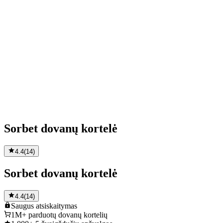
Sorbet dovanų kortelė
4.4
(
14
)
Sorbet dovanų kortelė
4.4
(
14
)
Saugus
atsiskaitymas
1M+
parduotų dovanų kortelių