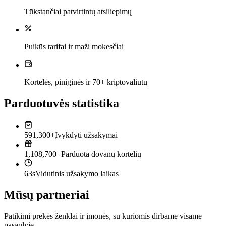
Tūkstančiai patvirtintų atsiliepimų
Puikūs tarifai ir maži mokesčiai
Kortelės, piniginės ir 70+ kriptovaliutų
Parduotuvės statistika
591,300+
Įvykdyti užsakymai
1,108,700+
Parduota dovanų kortelių
63s
Vidutinis užsakymo laikas
Mūsų partneriai
Patikimi prekės ženklai ir įmonės, su kuriomis dirbame visame
pasaulyje.