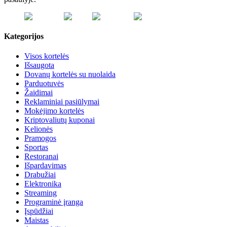
Kategorijos
Visos kortelės
Išsaugota
Dovanų kortelės su nuolaida
Parduotuvės
Žaidimai
Reklaminiai pasiūlymai
Mokėjimo kortelės
Kriptovaliutų kuponai
Kelionės
Pramogos
Sportas
Restoranai
Išpardavimas
Drabužiai
Elektronika
Streaming
Programinė įranga
Įspūdžiai
Maistas