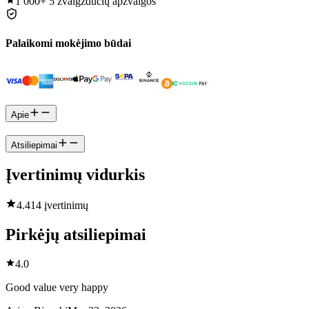
1 000+
5 žvaigždučių apžvalgos
Palaikomi mokėjimo būdai
Apie
Atsiliepimai
Įvertinimų vidurkis
4.4
14 įvertinimų
Pirkėjų atsiliepimai
4.0
Good value very happy