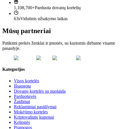
1,108,700+
Parduota dovanų kortelių
63s
Vidutinis užsakymo laikas
Mūsų partneriai
Patikimi prekės ženklai ir įmonės, su kuriomis dirbame visame
pasaulyje.
Kategorijos
Visos kortelės
Išsaugota
Dovanų kortelės su nuolaida
Parduotuvės
Žaidimai
Reklaminiai pasiūlymai
Mokėjimo kortelės
Kriptovaliutų kuponai
Kelionės
Pramogos