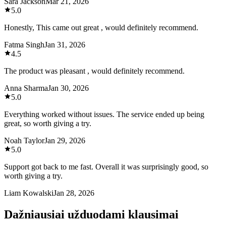
Sara Jackson
Mar 21, 2026
5.0
Honestly, This came out great , would definitely recommend.
Fatma Singh
Jan 31, 2026
4.5
The product was pleasant , would definitely recommend.
Anna Sharma
Jan 30, 2026
5.0
Everything worked without issues. The service ended up being
great, so worth giving a try.
Noah Taylor
Jan 29, 2026
5.0
Support got back to me fast. Overall it was surprisingly good, so
worth giving a try.
Liam Kowalski
Jan 28, 2026
Dažniausiai užduodami klausimai