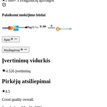
1 000+
5 žvaigždučių apžvalgos
Palaikomi mokėjimo būdai
Apie
Atsiliepimai
Įvertinimų vidurkis
4.5
26 įvertinimų
Pirkėjų atsiliepimai
4.5
Good quality overall.