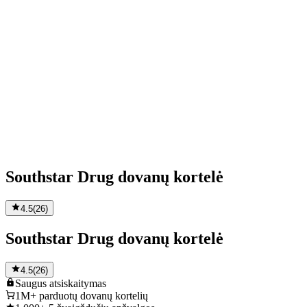
Southstar Drug dovanų kortelė
4.5
(
26
)
Southstar Drug dovanų kortelė
4.5
(
26
)
Saugus
atsiskaitymas
1M+
parduotų dovanų kortelių