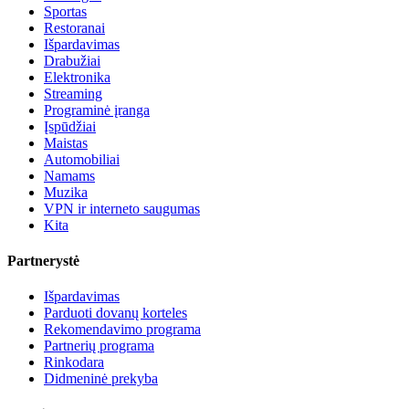
Sportas
Restoranai
Išpardavimas
Drabužiai
Elektronika
Streaming
Programinė įranga
Įspūdžiai
Maistas
Automobiliai
Namams
Muzika
VPN ir interneto saugumas
Kita
Partnerystė
Išpardavimas
Parduoti dovanų korteles
Rekomendavimo programa
Partnerių programa
Rinkodara
Didmeninė prekyba