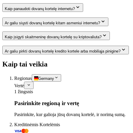
Kaip panaudoti dovanų kortelę internetu?
Ar galiu siųsti dovanų kortelę kitam asmeniui internetu?
Kaip įsigyti skaitmeninę dovanų kortelę su kriptovaliuta?
Ar galiu pirkti dovanų kortelę kredito kortele arba mobiliąja pinigine?
Kaip tai veikia
Regionas
Germany
Vertė
1 žingsnis
Pasirinkite regioną ir vertę
Pasirinkite, kur galioja jūsų dovanų kortelė, ir norimą sumą.
Kreditinėmis Kortelėmis