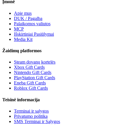
Įmonė
Apie mus
DUK / Pagalba
Palaikomos valiutos
MCP
Išskirtiniai Pasiūlymai
Media Kit
Žaidimų platformos
Steam dovanų kortelės
Xbox Gift Cards
Nintendo Gift Cards
PlayStation Gift Cards
Eneba Gift Cards
Roblox Gift Cards
Teisinė informacija
Terminai ir sąlygos
Privatumo politika
SMS Terminai ir Sąlygos