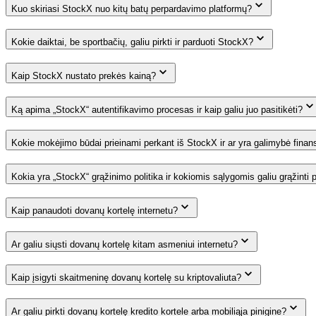
Kuo skiriasi StockX nuo kitų batų perpardavimo platformų?
Kokie daiktai, be sportbačių, galiu pirkti ir parduoti StockX?
Kaip StockX nustato prekės kainą?
Ką apima „StockX“ autentifikavimo procesas ir kaip galiu juo pasitikėti?
Kokie mokėjimo būdai prieinami perkant iš StockX ir ar yra galimybė finan
Kokia yra „StockX“ grąžinimo politika ir kokiomis sąlygomis galiu grąžinti 
Kaip panaudoti dovanų kortelę internetu?
Ar galiu siųsti dovanų kortelę kitam asmeniui internetu?
Kaip įsigyti skaitmeninę dovanų kortelę su kriptovaliuta?
Ar galiu pirkti dovanų kortelę kredito kortele arba mobiliąja pinigine?