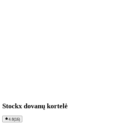
Stockx dovanų kortelė
4.8
(
16
)