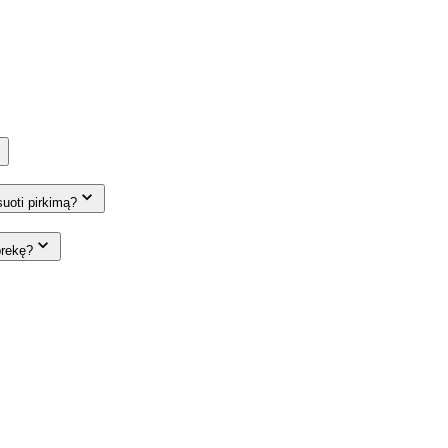
suoti pirkimą?
prekę?