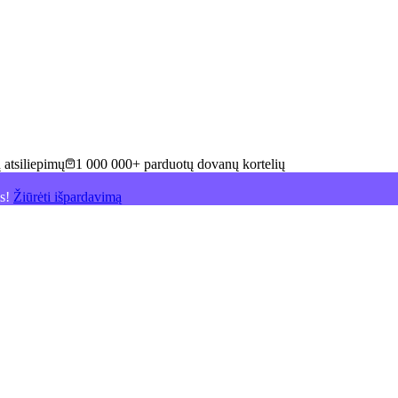
 atsiliepimų
1 000 000+ parduotų dovanų kortelių
is!
Žiūrėti išpardavimą