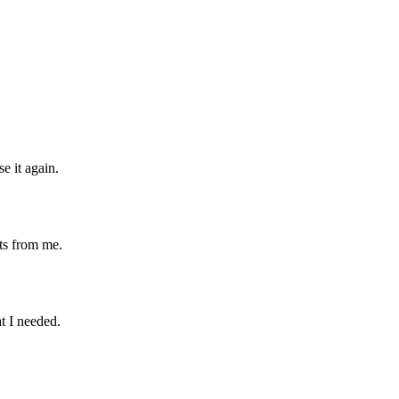
e it again.
ts from me.
t I needed.