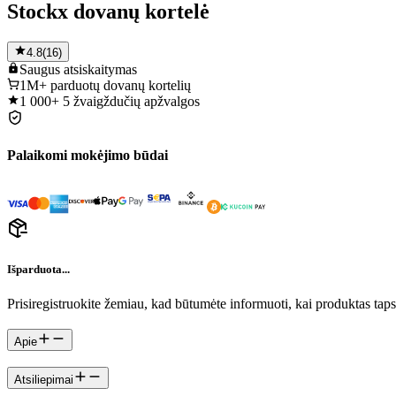
Stockx dovanų kortelė
4.8
(
16
)
Saugus
atsiskaitymas
1M+
parduotų dovanų kortelių
1 000+
5 žvaigždučių apžvalgos
Palaikomi mokėjimo būdai
Išparduota...
Prisiregistruokite žemiau, kad būtumėte informuoti, kai produktas tap
Apie
Atsiliepimai