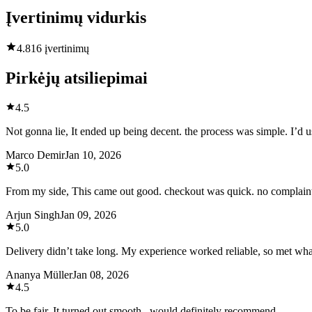
Įvertinimų vidurkis
4.8
16 įvertinimų
Pirkėjų atsiliepimai
4.5
Not gonna lie, It ended up being decent. the process was simple. I’d us
Marco Demir
Jan 10, 2026
5.0
From my side, This came out good. checkout was quick. no complain
Arjun Singh
Jan 09, 2026
5.0
Delivery didn’t take long. My experience worked reliable, so met wha
Ananya Müller
Jan 08, 2026
4.5
To be fair, It turned out smooth , would definitely recommend.