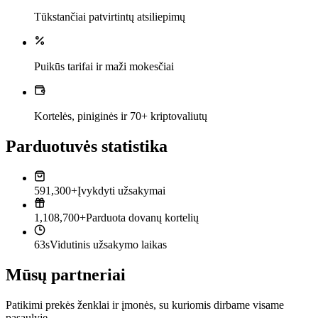
Tūkstančiai patvirtintų atsiliepimų
Puikūs tarifai ir maži mokesčiai
Kortelės, piniginės ir 70+ kriptovaliutų
Parduotuvės statistika
591,300+
Įvykdyti užsakymai
1,108,700+
Parduota dovanų kortelių
63s
Vidutinis užsakymo laikas
Mūsų partneriai
Patikimi prekės ženklai ir įmonės, su kuriomis dirbame visame
pasaulyje.