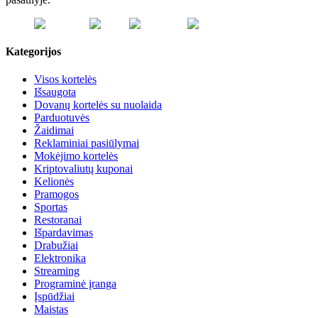
Kategorijos
Visos kortelės
Išsaugota
Dovanų kortelės su nuolaida
Parduotuvės
Žaidimai
Reklaminiai pasiūlymai
Mokėjimo kortelės
Kriptovaliutų kuponai
Kelionės
Pramogos
Sportas
Restoranai
Išpardavimas
Drabužiai
Elektronika
Streaming
Programinė įranga
Įspūdžiai
Maistas