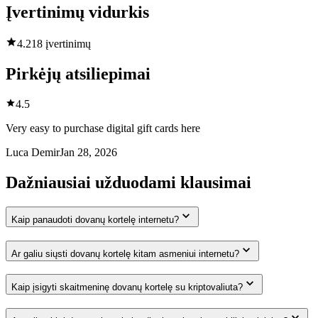
Įvertinimų vidurkis
4.2
18 įvertinimų
Pirkėjų atsiliepimai
4.5
Very easy to purchase digital gift cards here
Luca Demir
Jan 28, 2026
Dažniausiai užduodami klausimai
Kaip panaudoti dovanų kortelę internetu?
Ar galiu siųsti dovanų kortelę kitam asmeniui internetu?
Kaip įsigyti skaitmeninę dovanų kortelę su kriptovaliuta?