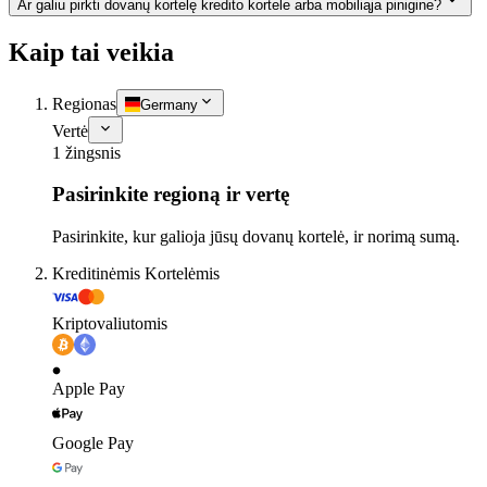
Ar galiu pirkti dovanų kortelę kredito kortele arba mobiliąja pinigine?
Kaip tai veikia
Regionas
Germany
Vertė
1 žingsnis
Pasirinkite regioną ir vertę
Pasirinkite, kur galioja jūsų dovanų kortelė, ir norimą sumą.
Kreditinėmis Kortelėmis
Kriptovaliutomis
Apple Pay
Google Pay