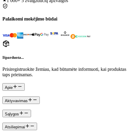
1 000+
5 žvaigždučių apžvalgos
Palaikomi mokėjimo būdai
Išparduota...
Prisiregistruokite žemiau, kad būtumėte informuoti, kai produktas
taps prieinamas.
Apie
Aktyvavimas
Sąlygos
Atsiliepimai