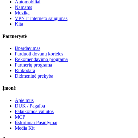
Automobiliai
Namams
Muzika
VPN ir interneto saugumas
Kita
Partnerystė
Išpardavimas
Parduoti dovanų korteles
Rekomendavimo programa
Partnerių programa
Rinkodara
Didmeninė prekyba
Įmonė
Apie mus
DUK / Pagalba
Palaikomos valiutos
MCP
Išskirtiniai Pasiūlymai
Media Kit