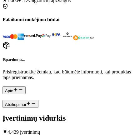
1 000+
5 žvaigždučių apžvalgos
Palaikomi mokėjimo būdai
Išparduota...
Prisiregistruokite žemiau, kad būtumėte informuoti, kai produktas
taps prieinamas.
Apie
Atsiliepimai
Įvertinimų vidurkis
4.4
29 įvertinimų