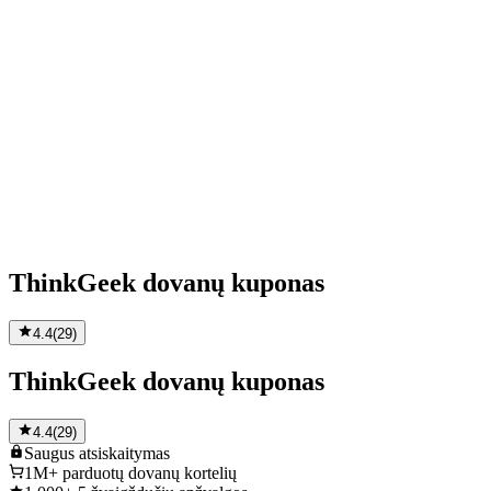
ThinkGeek dovanų kuponas
4.4
(
29
)
ThinkGeek dovanų kuponas
4.4
(
29
)
Saugus
atsiskaitymas
1M+
parduotų dovanų kortelių