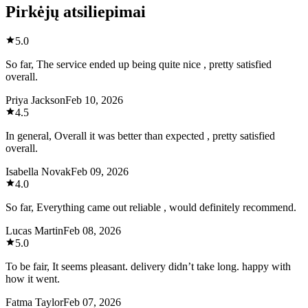
Pirkėjų atsiliepimai
5.0
So far, The service ended up being quite nice , pretty satisfied
overall.
Priya Jackson
Feb 10, 2026
4.5
In general, Overall it was better than expected , pretty satisfied
overall.
Isabella Novak
Feb 09, 2026
4.0
So far, Everything came out reliable , would definitely recommend.
Lucas Martin
Feb 08, 2026
5.0
To be fair, It seems pleasant. delivery didn’t take long. happy with
how it went.
Fatma Taylor
Feb 07, 2026