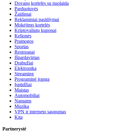
Dovanų kortelės su nuolaida
Parduotuvės
Žaidimai
Reklaminiai pasiūlymai
Mokėjimo kortelės
Kriptovaliutų kuponai
Kelionės
Pramogos
Sportas
Restoranai
Išpardavimas
Drabužiai
Elektronika
Streaming
Programinė įranga
Įspūdžiai
Maistas
Automobiliai
Namams
Muzika
VPN ir interneto saugumas
Kita
Partnerystė