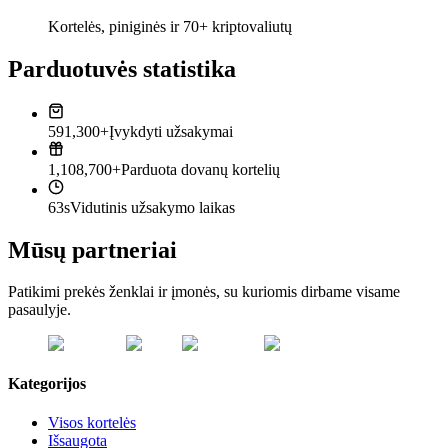
Kortelės, piniginės ir 70+ kriptovaliutų
Parduotuvės statistika
591,300+
Įvykdyti užsakymai
1,108,700+
Parduota dovanų kortelių
63s
Vidutinis užsakymo laikas
Mūsų partneriai
Patikimi prekės ženklai ir įmonės, su kuriomis dirbame visame
pasaulyje.
Kategorijos
Visos kortelės
Išsaugota