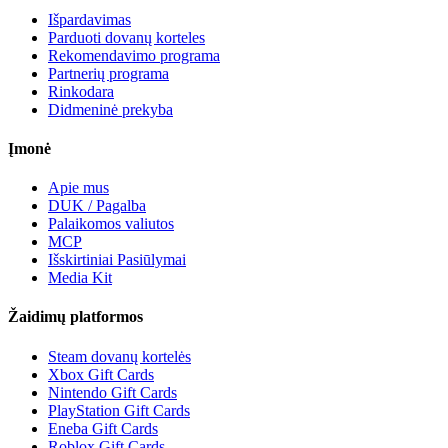
Išpardavimas
Parduoti dovanų korteles
Rekomendavimo programa
Partnerių programa
Rinkodara
Didmeninė prekyba
Įmonė
Apie mus
DUK / Pagalba
Palaikomos valiutos
MCP
Išskirtiniai Pasiūlymai
Media Kit
Žaidimų platformos
Steam dovanų kortelės
Xbox Gift Cards
Nintendo Gift Cards
PlayStation Gift Cards
Eneba Gift Cards
Roblox Gift Cards