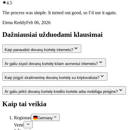
4.5
The process was simple. It turned out good, so I’d use it again.
Elena Reddy
Feb 06, 2026
Dažniausiai užduodami klausimai
Kaip panaudoti dovanų kortelę internetu?
Ar galiu siųsti dovanų kortelę kitam asmeniui internetu?
Kaip įsigyti skaitmeninę dovanų kortelę su kriptovaliuta?
Ar galiu pirkti dovanų kortelę kredito kortele arba mobiliąja pinigine?
Kaip tai veikia
Regionas
Germany
Vertė