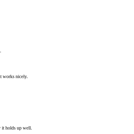
.
it works nicely.
 it holds up well.