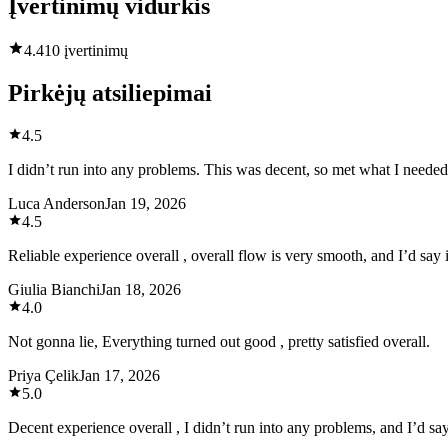
Įvertinimų vidurkis
4.4
10 įvertinimų
Pirkėjų atsiliepimai
4.5
I didn’t run into any problems. This was decent, so met what I needed
Luca Anderson
Jan 19, 2026
4.5
Reliable experience overall , overall flow is very smooth, and I’d say 
Giulia Bianchi
Jan 18, 2026
4.0
Not gonna lie, Everything turned out good , pretty satisfied overall.
Priya Çelik
Jan 17, 2026
5.0
Decent experience overall , I didn’t run into any problems, and I’d say