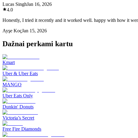
Lucas Singh
Jan 16, 2026
4.0
Honestly, I tried it recently and it worked well. happy with how it wen
Ayşe Koç
Jan 15, 2026
Dažnai perkami kartu
Kmart
Uber & Uber Eats
MANGO
Uber Eats Only
Dunkin' Donuts
Victoria’s Secret
Free Fire Diamonds