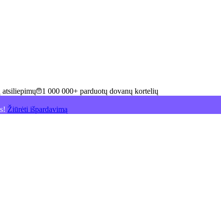
 atsiliepimų
1 000 000+ parduotų dovanų kortelių
is!
Žiūrėti išpardavimą