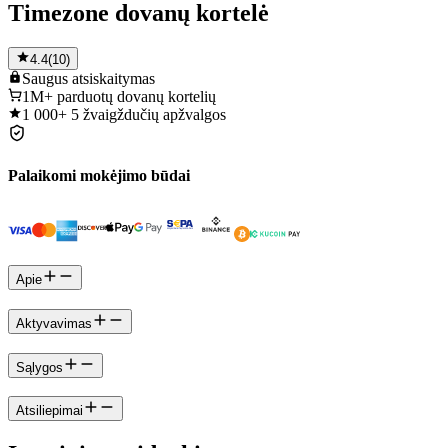
Timezone dovanų kortelė
4.4
(
10
)
Saugus
atsiskaitymas
1M+
parduotų dovanų kortelių
1 000+
5 žvaigždučių apžvalgos
Palaikomi mokėjimo būdai
Apie
Aktyvavimas
Sąlygos
Atsiliepimai