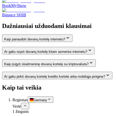
BookMyShow
Binance SHIB
Dažniausiai užduodami klausimai
Kaip panaudoti dovanų kortelę internetu?
Ar galiu siųsti dovanų kortelę kitam asmeniui internetu?
Kaip įsigyti skaitmeninę dovanų kortelę su kriptovaliuta?
Ar galiu pirkti dovanų kortelę kredito kortele arba mobiliąja pinigine?
Kaip tai veikia
Regionas
Germany
Vertė
1 žingsnis