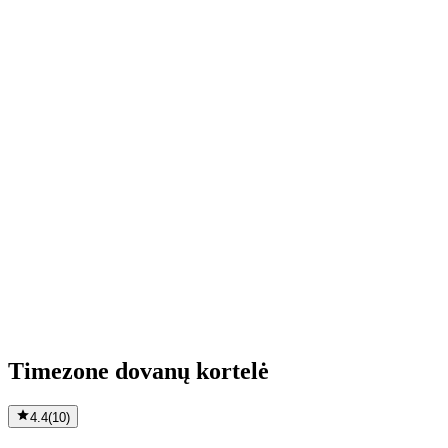
Timezone dovanų kortelė
4.4
(
10
)