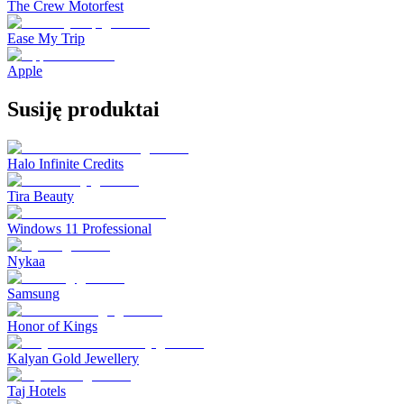
The Crew Motorfest
Ease My Trip
Apple
Susiję produktai
Halo Infinite Credits
Tira Beauty
Windows 11 Professional
Nykaa
Samsung
Honor of Kings
Kalyan Gold Jewellery
Taj Hotels