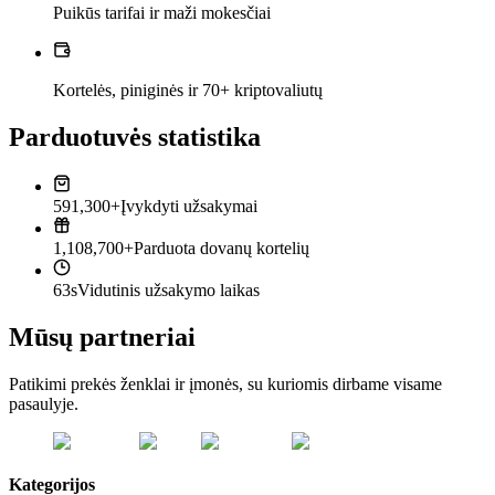
Puikūs tarifai ir maži mokesčiai
Kortelės, piniginės ir 70+ kriptovaliutų
Parduotuvės statistika
591,300+
Įvykdyti užsakymai
1,108,700+
Parduota dovanų kortelių
63s
Vidutinis užsakymo laikas
Mūsų partneriai
Patikimi prekės ženklai ir įmonės, su kuriomis dirbame visame
pasaulyje.
Kategorijos