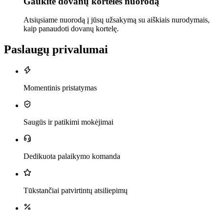
Gaukite dovanų kortelės nuorodą
Atsiųsiame nuorodą į jūsų užsakymą su aiškiais nurodymais,
kaip panaudoti dovanų kortelę.
Paslaugų privalumai
Momentinis pristatymas
Saugūs ir patikimi mokėjimai
Dedikuota palaikymo komanda
Tūkstančiai patvirtintų atsiliepimų