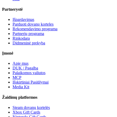
Partnerystė
Išpardavimas
Parduoti dovanų korteles
Rekomendavimo programa
Partnerių programa
Rinkodara
Didmeninė prekyba
Įmonė
Apie mus
DUK / Pagalba
Palaikomos valiutos
MCP
Išskirtiniai Pasiūlymai
Media Kit
Žaidimų platformos
Steam dovanų kortelės
Xbox Gift Cards
Nintendo Gift Cards