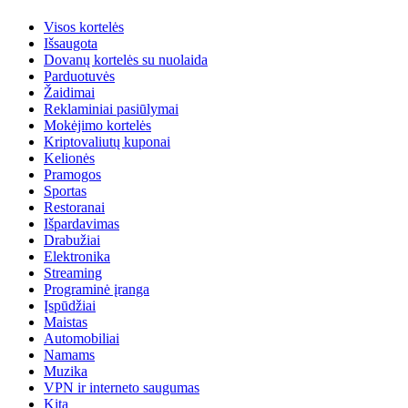
Visos kortelės
Išsaugota
Dovanų kortelės su nuolaida
Parduotuvės
Žaidimai
Reklaminiai pasiūlymai
Mokėjimo kortelės
Kriptovaliutų kuponai
Kelionės
Pramogos
Sportas
Restoranai
Išpardavimas
Drabužiai
Elektronika
Streaming
Programinė įranga
Įspūdžiai
Maistas
Automobiliai
Namams
Muzika
VPN ir interneto saugumas
Kita