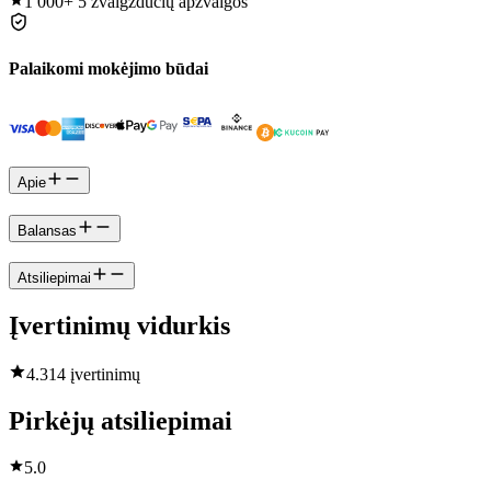
1 000+
5 žvaigždučių apžvalgos
Palaikomi mokėjimo būdai
Apie
Balansas
Atsiliepimai
Įvertinimų vidurkis
4.3
14 įvertinimų
Pirkėjų atsiliepimai
5.0