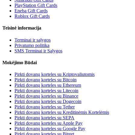
PlayStation Gift Cards
Eneba Gift Cards
Roblox Gift Cards
Teisinė informacija
Terminai ir sąlygos
Privatumo politika
SMS Terminai ir Sąlygos
Mokėjimo Būdai
Pirkti dovanų korteles su Kriptovaliutomis
Pirkti dovanų korteles su Bitcoin
Pirkti dovanų korteles su Ethereum
Pirkti dovanų korteles su Litecoin
Pirkti dovanų korteles su Binance
Pirkti dovanų korteles su Dogecoin
Pirkti dovanų korteles su Tether
Pirkti dovanų korteles su Kreditinėmis Kortelėmis
Pirkti dovanų korteles su SEPA
Pirkti dovanų korteles su Apple Pay
Pirkti dovanų korteles su Google Pay
Pirkti dovanų korteles su Bitget