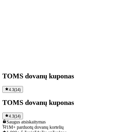
TOMS dovanų kuponas
4.3
(
14
)
TOMS dovanų kuponas
4.3
(
14
)
Saugus
atsiskaitymas
1M+
parduotų dovanų kortelių