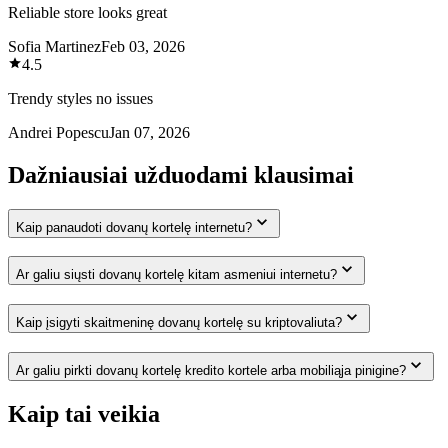
Reliable store looks great
Sofia Martinez
Feb 03, 2026
4.5
Trendy styles no issues
Andrei Popescu
Jan 07, 2026
Dažniausiai užduodami klausimai
Kaip panaudoti dovanų kortelę internetu?
Ar galiu siųsti dovanų kortelę kitam asmeniui internetu?
Kaip įsigyti skaitmeninę dovanų kortelę su kriptovaliuta?
Ar galiu pirkti dovanų kortelę kredito kortele arba mobiliąja pinigine?
Kaip tai veikia