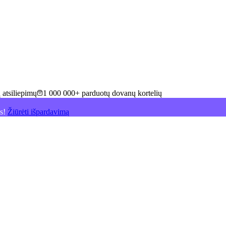
 atsiliepimų
1 000 000+ parduotų dovanų kortelių
is!
Žiūrėti išpardavimą