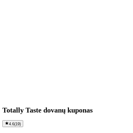
Totally Taste dovanų kuponas
4.6
(
19
)