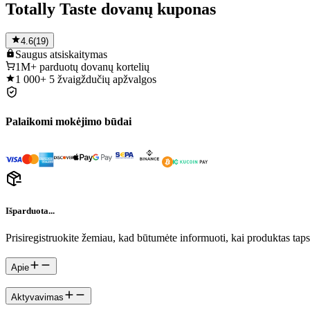
Totally Taste dovanų kuponas
4.6
(
19
)
Saugus
atsiskaitymas
1M+
parduotų dovanų kortelių
1 000+
5 žvaigždučių apžvalgos
Palaikomi mokėjimo būdai
Išparduota...
Prisiregistruokite žemiau, kad būtumėte informuoti, kai produktas tap
Apie
Aktyvavimas