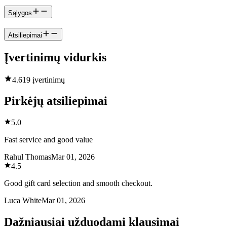
Sąlygos
Atsiliepimai
Įvertinimų vidurkis
4.6
19 įvertinimų
Pirkėjų atsiliepimai
5.0
Fast service and good value
Rahul Thomas
Mar 01, 2026
4.5
Good gift card selection and smooth checkout.
Luca White
Mar 01, 2026
Dažniausiai užduodami klausimai