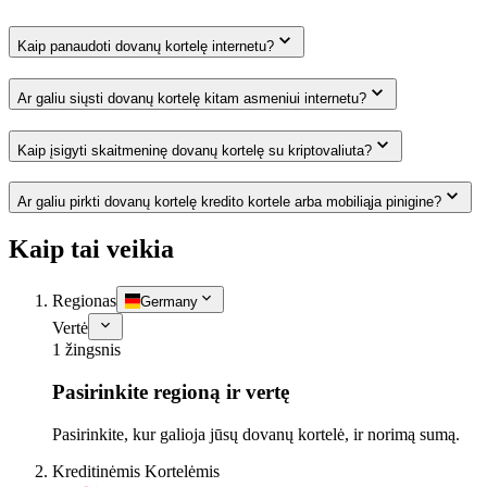
Kaip panaudoti dovanų kortelę internetu?
Ar galiu siųsti dovanų kortelę kitam asmeniui internetu?
Kaip įsigyti skaitmeninę dovanų kortelę su kriptovaliuta?
Ar galiu pirkti dovanų kortelę kredito kortele arba mobiliąja pinigine?
Kaip tai veikia
Regionas
Germany
Vertė
1 žingsnis
Pasirinkite regioną ir vertę
Pasirinkite, kur galioja jūsų dovanų kortelė, ir norimą sumą.
Kreditinėmis Kortelėmis