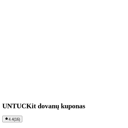
UNTUCKit dovanų kuponas
4.4
(
16
)