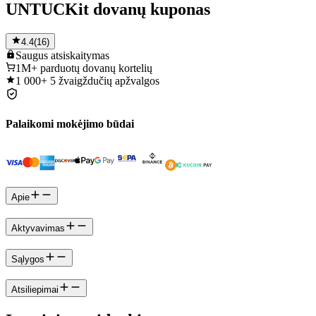
UNTUCKit dovanų kuponas
4.4
(
16
)
Saugus
atsiskaitymas
1M+
parduotų dovanų kortelių
1 000+
5 žvaigždučių apžvalgos
Palaikomi mokėjimo būdai
Apie
Aktyvavimas
Sąlygos
Atsiliepimai