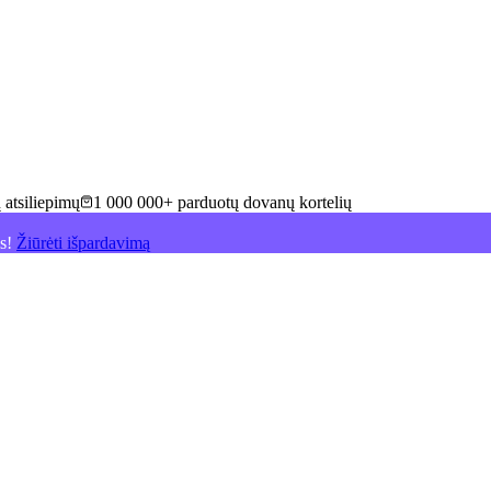
 atsiliepimų
1 000 000+ parduotų dovanų kortelių
is!
Žiūrėti išpardavimą