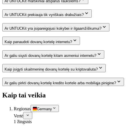
Ar UNTUCKit marškiniai atsparūs raukšlėms?
Ar UNTUCKit prekiauja tik vyriškais drabužiais?
Ar UNTUCKit yra įsipareigojusi kokybei ir ilgaamžiškumui?
Kaip panaudoti dovanų kortelę internetu?
Ar galiu siųsti dovanų kortelę kitam asmeniui internetu?
Kaip įsigyti skaitmeninę dovanų kortelę su kriptovaliuta?
Ar galiu pirkti dovanų kortelę kredito kortele arba mobiliąja pinigine?
Kaip tai veikia
Regionas
Germany
Vertė
1 žingsnis