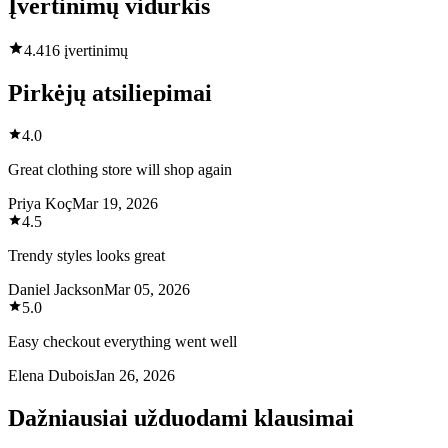
Įvertinimų vidurkis
4.4
16 įvertinimų
Pirkėjų atsiliepimai
4.0
Great clothing store will shop again
Priya Koç
Mar 19, 2026
4.5
Trendy styles looks great
Daniel Jackson
Mar 05, 2026
5.0
Easy checkout everything went well
Elena Dubois
Jan 26, 2026
Dažniausiai užduodami klausimai