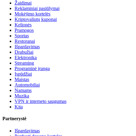
Žaidimai
Reklaminiai pasiūlymai
Mokėjimo kortelės
Kriptovaliutų kuponai
Kelionės
Pramogos
Sportas
Restoranai
Išpardavimas
Drabužiai
Elektronika
Streaming
Programinė įranga
Įspūdžiai
Maistas
Automobiliai
Namams
Muzika
VPN ir interneto saugumas
Kita
Partnerystė
Išpardavimas