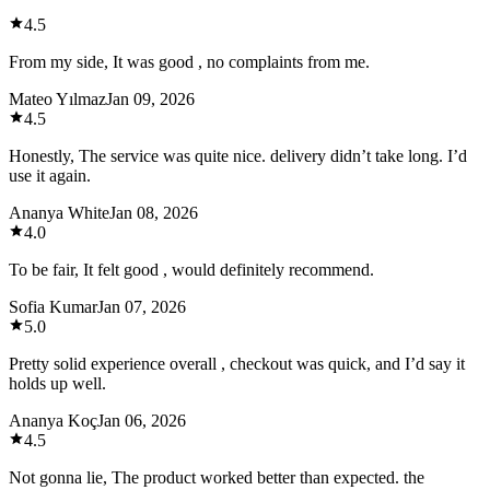
4.5
From my side, It was good , no complaints from me.
Mateo Yılmaz
Jan 09, 2026
4.5
Honestly, The service was quite nice. delivery didn’t take long. I’d
use it again.
Ananya White
Jan 08, 2026
4.0
To be fair, It felt good , would definitely recommend.
Sofia Kumar
Jan 07, 2026
5.0
Pretty solid experience overall , checkout was quick, and I’d say it
holds up well.
Ananya Koç
Jan 06, 2026
4.5
Not gonna lie, The product worked better than expected. the