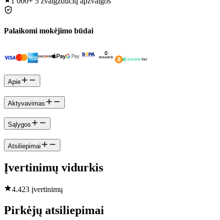
1 000+
5 žvaigždučių apžvalgos
Palaikomi mokėjimo būdai
Apie
Aktyvavimas
Sąlygos
Atsiliepimai
Įvertinimų vidurkis
4.4
23 įvertinimų
Pirkėjų atsiliepimai