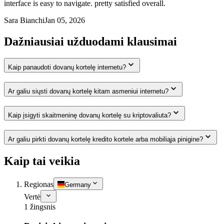
interface is easy to navigate. pretty satisfied overall.
Sara Bianchi
Jan 05, 2026
Dažniausiai užduodami klausimai
Kaip panaudoti dovanų kortelę internetu?
Ar galiu siųsti dovanų kortelę kitam asmeniui internetu?
Kaip įsigyti skaitmeninę dovanų kortelę su kriptovaliuta?
Ar galiu pirkti dovanų kortelę kredito kortele arba mobiliąja pinigine?
Kaip tai veikia
Regionas
Germany
Vertė
1 žingsnis