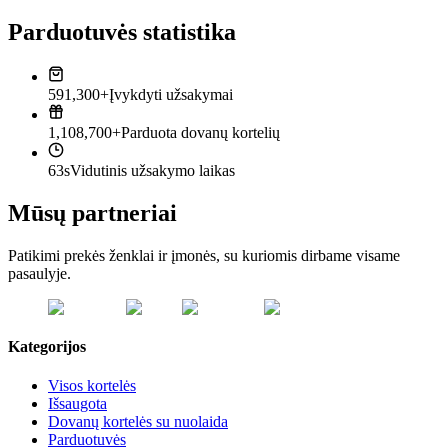
Parduotuvės statistika
591,300+
Įvykdyti užsakymai
1,108,700+
Parduota dovanų kortelių
63s
Vidutinis užsakymo laikas
Mūsų partneriai
Patikimi prekės ženklai ir įmonės, su kuriomis dirbame visame
pasaulyje.
Kategorijos
Visos kortelės
Išsaugota
Dovanų kortelės su nuolaida
Parduotuvės