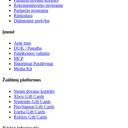
Parduoti dovanų korteles
Rekomendavimo programa
Partnerių programa
Rinkodara
Didmeninė prekyba
Įmonė
Apie mus
DUK / Pagalba
Palaikomos valiutos
MCP
Išskirtiniai Pasiūlymai
Media Kit
Žaidimų platformos
Steam dovanų kortelės
Xbox Gift Cards
Nintendo Gift Cards
PlayStation Gift Cards
Eneba Gift Cards
Roblox Gift Cards