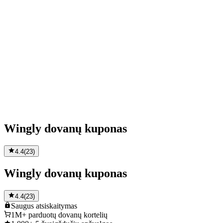
Wingly dovanų kuponas
4.4
(
23
)
Wingly dovanų kuponas
4.4
(
23
)
Saugus
atsiskaitymas
1M+
parduotų dovanų kortelių