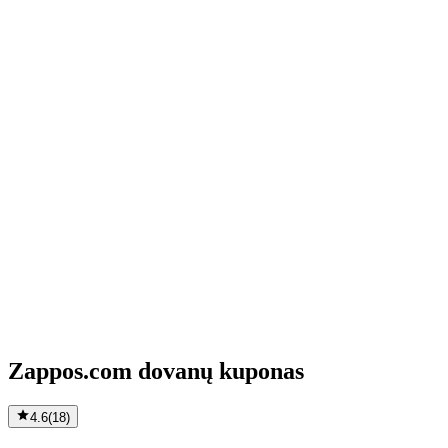
Zappos.com dovanų kuponas
4.6
(
18
)