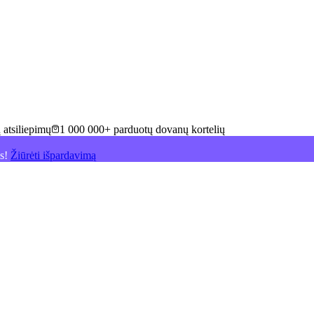
 atsiliepimų
1 000 000+ parduotų dovanų kortelių
is!
Žiūrėti išpardavimą