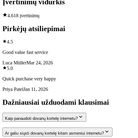
Įvertinimų vidurkis
4.6
18 įvertinimų
Pirkėjų atsiliepimai
4.5
Good value fast service
Luca Müller
Mar 24, 2026
5.0
Quick purchase very happy
Priya Patel
Jan 11, 2026
Dažniausiai užduodami klausimai
Kaip panaudoti dovanų kortelę internetu?
Ar galiu siųsti dovanų kortelę kitam asmeniui internetu?