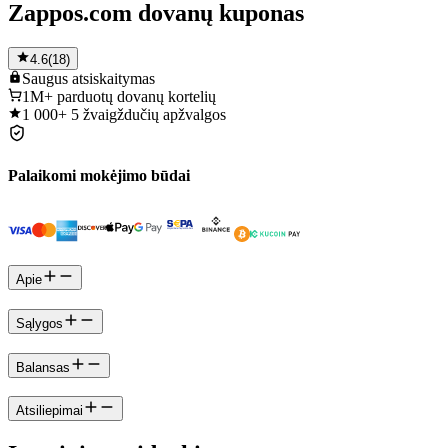
Zappos.com dovanų kuponas
4.6
(
18
)
Saugus
atsiskaitymas
1M+
parduotų dovanų kortelių
1 000+
5 žvaigždučių apžvalgos
Palaikomi mokėjimo būdai
Apie
Sąlygos
Balansas
Atsiliepimai