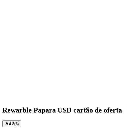
Rewarble Papara USD cartão de oferta
4.8
(
5
)