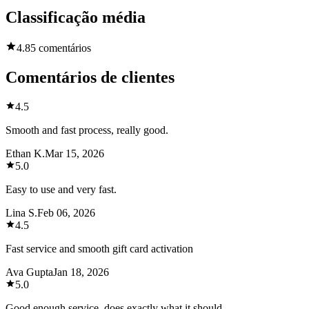
Classificação média
4.8
5 comentários
Comentários de clientes
4.5
Smooth and fast process, really good.
Ethan K.
Mar 15, 2026
5.0
Easy to use and very fast.
Lina S.
Feb 06, 2026
4.5
Fast service and smooth gift card activation
Ava Gupta
Jan 18, 2026
5.0
Good enough service, does exactly what it should