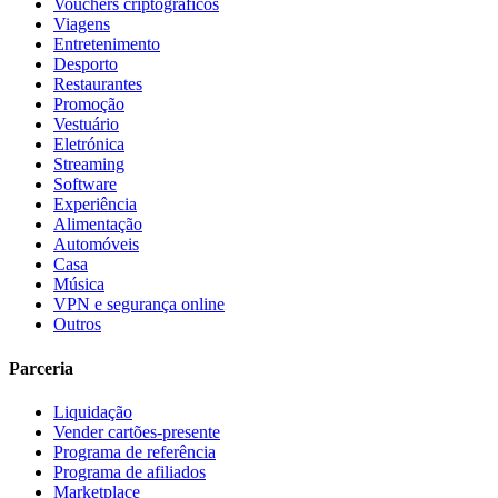
Vouchers criptográficos
Viagens
Entretenimento
Desporto
Restaurantes
Promoção
Vestuário
Eletrónica
Streaming
Software
Experiência
Alimentação
Automóveis
Casa
Música
VPN e segurança online
Outros
Parceria
Liquidação
Vender cartões-presente
Programa de referência
Programa de afiliados
Marketplace