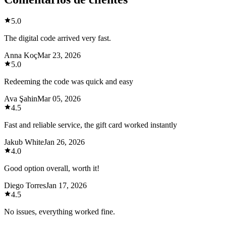
5.0
The digital code arrived very fast.
Anna Koç
Mar 23, 2026
5.0
Redeeming the code was quick and easy
Ava Şahin
Mar 05, 2026
4.5
Fast and reliable service, the gift card worked instantly
Jakub White
Jan 26, 2026
4.0
Good option overall, worth it!
Diego Torres
Jan 17, 2026
4.5
No issues, everything worked fine.