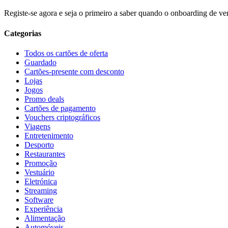
Registe-se agora e seja o primeiro a saber quando o onboarding de ven
Categorias
Todos os cartões de oferta
Guardado
Cartões-presente com desconto
Lojas
Jogos
Promo deals
Cartões de pagamento
Vouchers criptográficos
Viagens
Entretenimento
Desporto
Restaurantes
Promoção
Vestuário
Eletrónica
Streaming
Software
Experiência
Alimentação
Automóveis