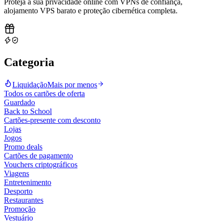
Proteja a sua privacidade online com VPNs de confiança,
alojamento VPS barato e proteção cibernética completa
.
Categoria
Liquidação
Mais por menos
Todos os cartões de oferta
Guardado
Back to School
Cartões-presente com desconto
Lojas
Jogos
Promo deals
Cartões de pagamento
Vouchers criptográficos
Viagens
Entretenimento
Desporto
Restaurantes
Promoção
Vestuário