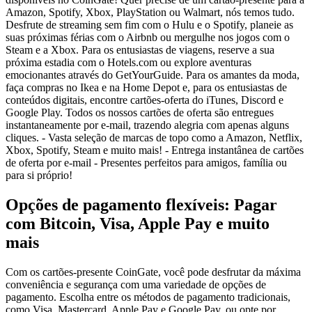
Amazon, Spotify, Xbox, PlayStation ou Walmart, nós temos tudo.
Desfrute de streaming sem fim com o Hulu e o Spotify, planeie as
suas próximas férias com o Airbnb ou mergulhe nos jogos com o
Steam e a Xbox. Para os entusiastas de viagens, reserve a sua
próxima estadia com o Hotels.com ou explore aventuras
emocionantes através do GetYourGuide. Para os amantes da moda,
faça compras no Ikea e na Home Depot e, para os entusiastas de
conteúdos digitais, encontre cartões-oferta do iTunes, Discord e
Google Play. Todos os nossos cartões de oferta são entregues
instantaneamente por e-mail, trazendo alegria com apenas alguns
cliques. - Vasta seleção de marcas de topo como a Amazon, Netflix,
Xbox, Spotify, Steam e muito mais! - Entrega instantânea de cartões
de oferta por e-mail - Presentes perfeitos para amigos, família ou
para si próprio!
Opções de pagamento flexíveis: Pagar
com Bitcoin, Visa, Apple Pay e muito
mais
Com os cartões-presente CoinGate, você pode desfrutar da máxima
conveniência e segurança com uma variedade de opções de
pagamento. Escolha entre os métodos de pagamento tradicionais,
como Visa, Mastercard, Apple Pay e Google Pay, ou opte por