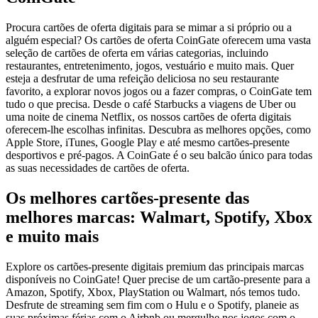
Procura cartões de oferta digitais para se mimar a si próprio ou a
alguém especial? Os cartões de oferta CoinGate oferecem uma vasta
seleção de cartões de oferta em várias categorias, incluindo
restaurantes, entretenimento, jogos, vestuário e muito mais. Quer
esteja a desfrutar de uma refeição deliciosa no seu restaurante
favorito, a explorar novos jogos ou a fazer compras, o CoinGate tem
tudo o que precisa. Desde o café Starbucks a viagens de Uber ou
uma noite de cinema Netflix, os nossos cartões de oferta digitais
oferecem-lhe escolhas infinitas. Descubra as melhores opções, como
Apple Store, iTunes, Google Play e até mesmo cartões-presente
desportivos e pré-pagos. A CoinGate é o seu balcão único para todas
as suas necessidades de cartões de oferta.
Os melhores cartões-presente das
melhores marcas: Walmart, Spotify, Xbox
e muito mais
Explore os cartões-presente digitais premium das principais marcas
disponíveis no CoinGate! Quer precise de um cartão-presente para a
Amazon, Spotify, Xbox, PlayStation ou Walmart, nós temos tudo.
Desfrute de streaming sem fim com o Hulu e o Spotify, planeie as
suas próximas férias com o Airbnb ou mergulhe nos jogos com o