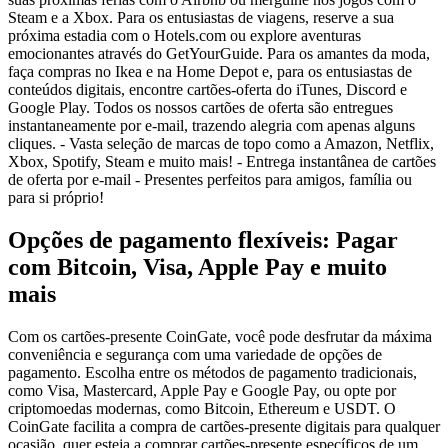
Steam e a Xbox. Para os entusiastas de viagens, reserve a sua
próxima estadia com o Hotels.com ou explore aventuras
emocionantes através do GetYourGuide. Para os amantes da moda,
faça compras no Ikea e na Home Depot e, para os entusiastas de
conteúdos digitais, encontre cartões-oferta do iTunes, Discord e
Google Play. Todos os nossos cartões de oferta são entregues
instantaneamente por e-mail, trazendo alegria com apenas alguns
cliques. - Vasta seleção de marcas de topo como a Amazon, Netflix,
Xbox, Spotify, Steam e muito mais! - Entrega instantânea de cartões
de oferta por e-mail - Presentes perfeitos para amigos, família ou
para si próprio!
Opções de pagamento flexíveis: Pagar
com Bitcoin, Visa, Apple Pay e muito
mais
Com os cartões-presente CoinGate, você pode desfrutar da máxima
conveniência e segurança com uma variedade de opções de
pagamento. Escolha entre os métodos de pagamento tradicionais,
como Visa, Mastercard, Apple Pay e Google Pay, ou opte por
criptomoedas modernas, como Bitcoin, Ethereum e USDT. O
CoinGate facilita a compra de cartões-presente digitais para qualquer
ocasião, quer esteja a comprar cartões-presente específicos de um