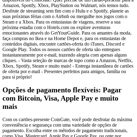
Amazon, Spotify, Xbox, PlayStation ou Walmart, nós temos tudo.
Desfrute de streaming sem fim com o Hulu e o Spotify, planeie as
suas próximas férias com o Airbnb ou mergulhe nos jogos com o
Steam e a Xbox. Para os entusiastas de viagens, reserve a sua
próxima estadia com o Hotels.com ou explore aventuras
emocionantes através do GetYourGuide. Para os amantes da moda,
faça compras no Ikea e na Home Depot e, para os entusiastas de
conteúdos digitais, encontre cartões-oferta do iTunes, Discord e
Google Play. Todos os nossos cartões de oferta são entregues
instantaneamente por e-mail, trazendo alegria com apenas alguns
cliques. - Vasta seleção de marcas de topo como a Amazon, Netflix,
Xbox, Spotify, Steam e muito mais! - Entrega instantânea de cartões
de oferta por e-mail - Presentes perfeitos para amigos, família ou
para si próprio!
Opções de pagamento flexíveis: Pagar
com Bitcoin, Visa, Apple Pay e muito
mais
Com os cartões-presente CoinGate, você pode desfrutar da máxima
conveniência e segurança com uma variedade de opções de
pagamento. Escolha entre os métodos de pagamento tradicionais,
como Visa, Mastercard, Apple Pay e Google Pay, ou opte por