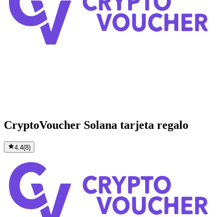
CryptoVoucher Solana tarjeta regalo
4.4
(
8
)