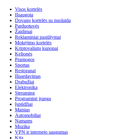
Visos kortelės
Išsaugota
Dovanų kortelės su nuolaida
Parduotuvės
Žaidimai
Reklaminiai pasiūlymai
Mokėjimo kortelės
Kriptovaliutų kuponai
Kelionės
Pramogos
Sportas
Restoranai
Išpardavimas
Drabužiai
Elektronika
Streaming
Programinė įranga
Įspūdžiai
Maistas
Automobiliai
Namams
Muzika
VPN ir interneto saugumas
Kita