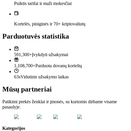
Puikūs tarifai ir maži mokesčiai
Kortelės, piniginės ir 70+ kriptovaliutų
Parduotuvės statistika
591,300+
Įvykdyti užsakymai
1,108,700+
Parduota dovanų kortelių
63s
Vidutinis užsakymo laikas
Mūsų partneriai
Patikimi prekės ženklai ir įmonės, su kuriomis dirbame visame
pasaulyje.
Kategorijos