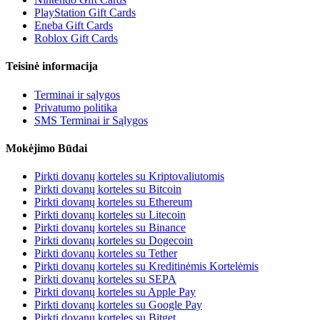
PlayStation Gift Cards
Eneba Gift Cards
Roblox Gift Cards
Teisinė informacija
Terminai ir sąlygos
Privatumo politika
SMS Terminai ir Sąlygos
Mokėjimo Būdai
Pirkti dovanų korteles su Kriptovaliutomis
Pirkti dovanų korteles su Bitcoin
Pirkti dovanų korteles su Ethereum
Pirkti dovanų korteles su Litecoin
Pirkti dovanų korteles su Binance
Pirkti dovanų korteles su Dogecoin
Pirkti dovanų korteles su Tether
Pirkti dovanų korteles su Kreditinėmis Kortelėmis
Pirkti dovanų korteles su SEPA
Pirkti dovanų korteles su Apple Pay
Pirkti dovanų korteles su Google Pay
Pirkti dovanų korteles su Bitget