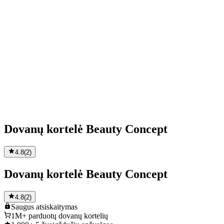
Dovanų kortelė Beauty Concept
4.8
(
2
)
Dovanų kortelė Beauty Concept
4.8
(
2
)
Saugus
atsiskaitymas
1M+
parduotų dovanų kortelių