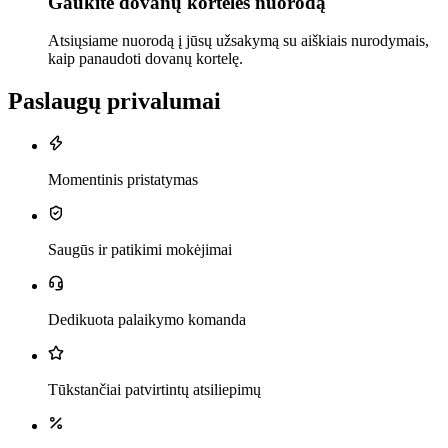
Gaukite dovanų kortelės nuorodą
Atsiųsiame nuorodą į jūsų užsakymą su aiškiais nurodymais,
kaip panaudoti dovanų kortelę.
Paslaugų privalumai
Momentinis pristatymas
Saugūs ir patikimi mokėjimai
Dedikuota palaikymo komanda
Tūkstančiai patvirtintų atsiliepimų