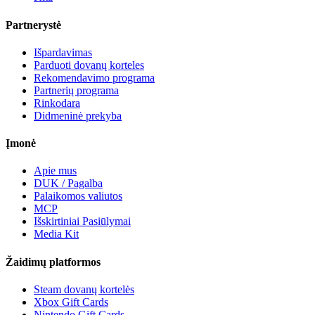
Partnerystė
Išpardavimas
Parduoti dovanų korteles
Rekomendavimo programa
Partnerių programa
Rinkodara
Didmeninė prekyba
Įmonė
Apie mus
DUK / Pagalba
Palaikomos valiutos
MCP
Išskirtiniai Pasiūlymai
Media Kit
Žaidimų platformos
Steam dovanų kortelės
Xbox Gift Cards
Nintendo Gift Cards