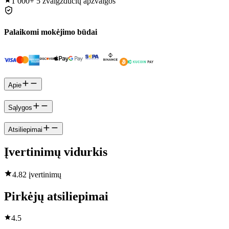
1 000+
5 žvaigždučių apžvalgos
Palaikomi mokėjimo būdai
Apie
Sąlygos
Atsiliepimai
Įvertinimų vidurkis
4.8
2 įvertinimų
Pirkėjų atsiliepimai
4.5