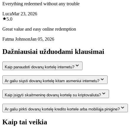
Everything redeemed without any trouble
Luca
Mar 23, 2026
5.0
Great value and easy online redemption
Fatma Johnson
Jan 05, 2026
Dažniausiai užduodami klausimai
Kaip panaudoti dovanų kortelę internetu?
Ar galiu siųsti dovanų kortelę kitam asmeniui internetu?
Kaip įsigyti skaitmeninę dovanų kortelę su kriptovaliuta?
Ar galiu pirkti dovanų kortelę kredito kortele arba mobiliąja pinigine?
Kaip tai veikia