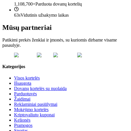
1,108,700+
Parduota dovanų kortelių
63s
Vidutinis užsakymo laikas
Mūsų partneriai
Patikimi prekės ženklai ir įmonės, su kuriomis dirbame visame
pasaulyje.
Kategorijos
Visos kortelės
Išsaugota
Dovanų kortelės su nuolaida
Parduotuvės
Žaidimai
Reklaminiai pasiūlymai
Mokėjimo kortelės
Kriptovaliutų kuponai
Kelionės
Pramogos
Sportas