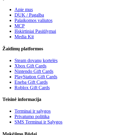
Apie mus
DUK / Pagalba
Palaikomos valiutos
MCP
Išskirtiniai Pasiūlymai
Media Kit
Žaidimų platformos
Steam dovanų kortelės
Xbox Gift Cards
Nintendo Gift Cards
PlayStation Gift Cards
Eneba Gift Cards
Roblox Gift Cards
Teisinė informacija
Terminai ir sąlygos
Privatumo politika
SMS Terminai ir Sąlygos
Mokėjimo Būdai