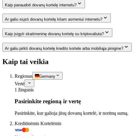
Kaip panaudoti dovanų kortelę internetu?
Ar galiu siųsti dovanų kortelę kitam asmeniui internetu?
Kaip įsigyti skaitmeninę dovanų kortelę su kriptovaliuta?
Ar galiu pirkti dovanų kortelę kredito kortele arba mobiliąja pinigine?
Kaip tai veikia
Regionas
Germany
Vertė
1 žingsnis
Pasirinkite regioną ir vertę
Pasirinkite, kur galioja jūsų dovanų kortelė, ir norimą sumą.
Kreditinėmis Kortelėmis