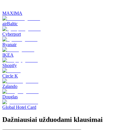
MAXIMA
airBaltic
Cyberport
Ryanair
IKEA
Shopify
Circle K
Zalando
Douglas
Global Hotel Card
Dažniausiai užduodami klausimai