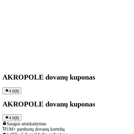
AKROPOLE dovanų kuponas
4.6
(
9
)
AKROPOLE dovanų kuponas
4.6
(
9
)
Saugus
atsiskaitymas
1M+
parduotų dovanų kortelių