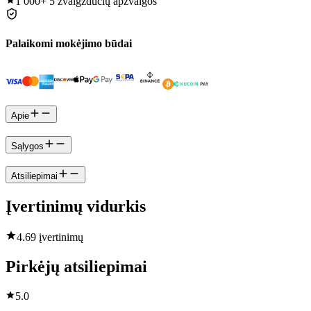
1 000+
5 žvaigždučių apžvalgos
Palaikomi mokėjimo būdai
Apie
Sąlygos
Atsiliepimai
Įvertinimų vidurkis
4.6
9 įvertinimų
Pirkėjų atsiliepimai
5.0