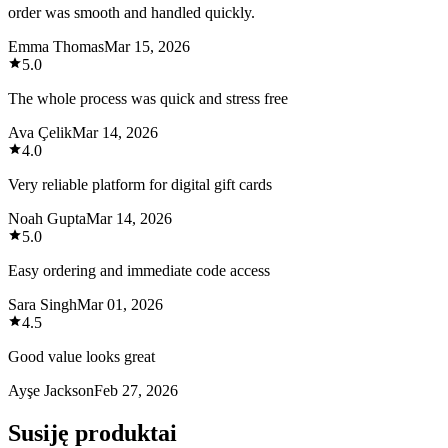
order was smooth and handled quickly.
Emma Thomas
Mar 15, 2026
5.0
The whole process was quick and stress free
Ava Çelik
Mar 14, 2026
4.0
Very reliable platform for digital gift cards
Noah Gupta
Mar 14, 2026
5.0
Easy ordering and immediate code access
Sara Singh
Mar 01, 2026
4.5
Good value looks great
Ayşe Jackson
Feb 27, 2026
Susiję produktai