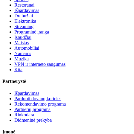
Restoranai
Išpardavimas
Drabužiai
Elektronika
Streaming
Programinė įranga
Įspūdžiai
Maistas
Automobiliai
Namams
Muzika
VPN ir interneto saugumas
Kita
Partnerystė
Išpardavimas
Parduoti dovanų korteles
Rekomendavimo programa
Partnerių programa
Rinkodara
Didmeninė prekyba
Įmonė