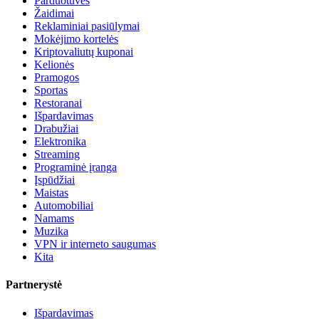
Parduotuvės
Žaidimai
Reklaminiai pasiūlymai
Mokėjimo kortelės
Kriptovaliutų kuponai
Kelionės
Pramogos
Sportas
Restoranai
Išpardavimas
Drabužiai
Elektronika
Streaming
Programinė įranga
Įspūdžiai
Maistas
Automobiliai
Namams
Muzika
VPN ir interneto saugumas
Kita
Partnerystė
Išpardavimas