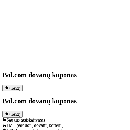
Bol.com dovanų kuponas
4.5
(
31
)
Bol.com dovanų kuponas
4.5
(
31
)
Saugus
atsiskaitymas
1M+
parduotų dovanų kortelių