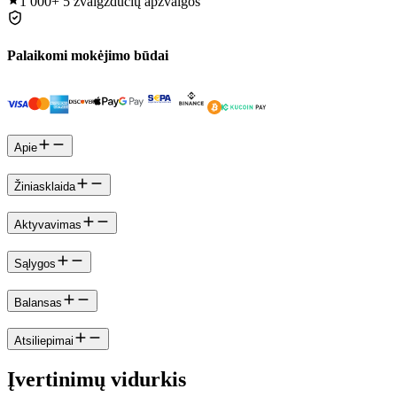
1 000+
5 žvaigždučių apžvalgos
Palaikomi mokėjimo būdai
Apie
Žiniasklaida
Aktyvavimas
Sąlygos
Balansas
Atsiliepimai
Įvertinimų vidurkis