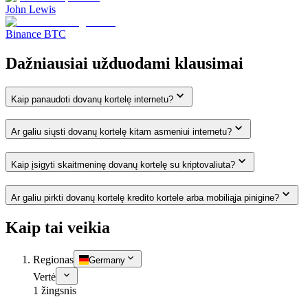
John Lewis
Binance BTC
Dažniausiai užduodami klausimai
Kaip panaudoti dovanų kortelę internetu?
Ar galiu siųsti dovanų kortelę kitam asmeniui internetu?
Kaip įsigyti skaitmeninę dovanų kortelę su kriptovaliuta?
Ar galiu pirkti dovanų kortelę kredito kortele arba mobiliąja pinigine?
Kaip tai veikia
Regionas
Germany
Vertė
1 žingsnis