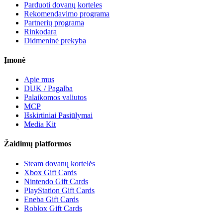
Parduoti dovanų korteles
Rekomendavimo programa
Partnerių programa
Rinkodara
Didmeninė prekyba
Įmonė
Apie mus
DUK / Pagalba
Palaikomos valiutos
MCP
Išskirtiniai Pasiūlymai
Media Kit
Žaidimų platformos
Steam dovanų kortelės
Xbox Gift Cards
Nintendo Gift Cards
PlayStation Gift Cards
Eneba Gift Cards
Roblox Gift Cards