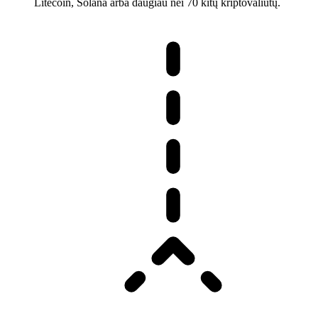
Litecoin, Solana arba daugiau nei 70 kitų kriptovaliutų.