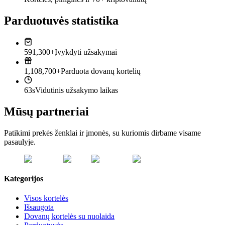
Parduotuvės statistika
591,300+
Įvykdyti užsakymai
1,108,700+
Parduota dovanų kortelių
63s
Vidutinis užsakymo laikas
Mūsų partneriai
Patikimi prekės ženklai ir įmonės, su kuriomis dirbame visame
pasaulyje.
Kategorijos
Visos kortelės
Išsaugota
Dovanų kortelės su nuolaida