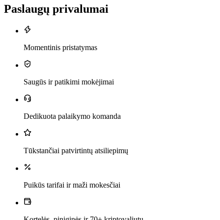
Paslaugų privalumai
Momentinis pristatymas
Saugūs ir patikimi mokėjimai
Dedikuota palaikymo komanda
Tūkstančiai patvirtintų atsiliepimų
Puikūs tarifai ir maži mokesčiai
Kortelės, piniginės ir 70+ kriptovaliutų