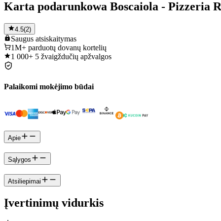
Karta podarunkowa Boscaiola - Pizzeria R
4.5
(
2
)
Saugus
atsiskaitymas
1M+
parduotų dovanų kortelių
1 000+
5 žvaigždučių apžvalgos
Palaikomi mokėjimo būdai
Apie
Sąlygos
Atsiliepimai
Įvertinimų vidurkis