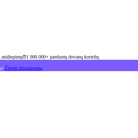
 atsiliepimų
1 000 000+ parduotų dovanų kortelių
is!
Žiūrėti išpardavimą