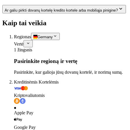
Ar galiu pirkti dovanų kortelę kredito kortele arba mobiliąja pinigine?
Kaip tai veikia
Regionas
Germany
Vertė
1 žingsnis
Pasirinkite regioną ir vertę
Pasirinkite, kur galioja jūsų dovanų kortelė, ir norimą sumą.
Kreditinėmis Kortelėmis
Kriptovaliutomis
Apple Pay
Google Pay