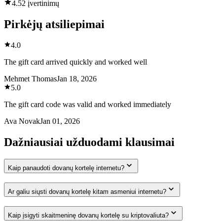
4.5
2 įvertinimų
Pirkėjų atsiliepimai
4.0
The gift card arrived quickly and worked well
Mehmet Thomas
Jan 18, 2026
5.0
The gift card code was valid and worked immediately
Ava Novak
Jan 01, 2026
Dažniausiai užduodami klausimai
Kaip panaudoti dovanų kortelę internetu?
Ar galiu siųsti dovanų kortelę kitam asmeniui internetu?
Kaip įsigyti skaitmeninę dovanų kortelę su kriptovaliuta?