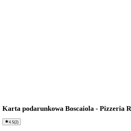
Karta podarunkowa Boscaiola - Pizzeria R
4.5
(
2
)