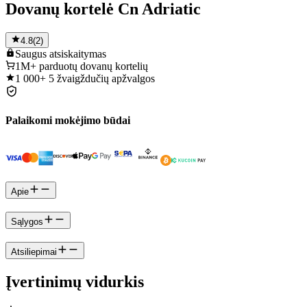
Dovanų kortelė Cn Adriatic
4.8
(
2
)
Saugus
atsiskaitymas
1M+
parduotų dovanų kortelių
1 000+
5 žvaigždučių apžvalgos
Palaikomi mokėjimo būdai
Apie
Sąlygos
Atsiliepimai
Įvertinimų vidurkis