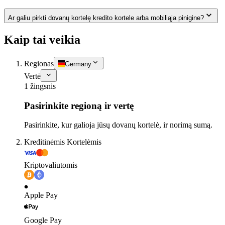
Ar galiu pirkti dovanų kortelę kredito kortele arba mobiliąja pinigine?
Kaip tai veikia
Regionas
Germany
Vertė
1 žingsnis
Pasirinkite regioną ir vertę
Pasirinkite, kur galioja jūsų dovanų kortelė, ir norimą sumą.
Kreditinėmis Kortelėmis
Kriptovaliutomis
Apple Pay
Google Pay