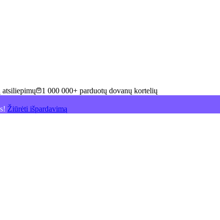
 atsiliepimų
1 000 000+ parduotų dovanų kortelių
is!
Žiūrėti išpardavimą