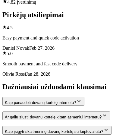
4.8
2 įvertinimų
Pirkėjų atsiliepimai
4.5
Easy payment and quick code activation
Daniel Novak
Feb 27, 2026
5.0
Smooth payment and fast code delivery
Olivia Rossi
Jan 28, 2026
Dažniausiai užduodami klausimai
Kaip panaudoti dovanų kortelę internetu?
Ar galiu siųsti dovanų kortelę kitam asmeniui internetu?
Kaip įsigyti skaitmeninę dovanų kortelę su kriptovaliuta?