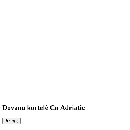
Dovanų kortelė Cn Adriatic
4.8
(
2
)