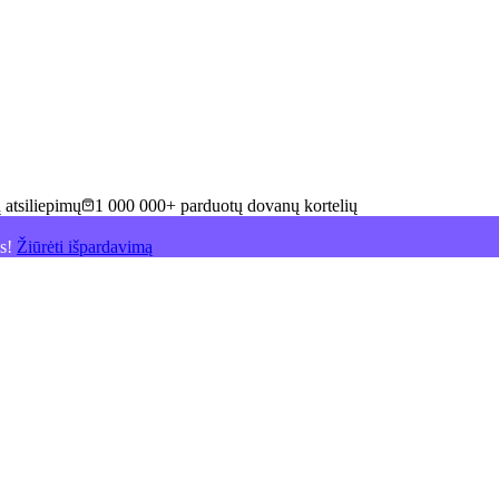
 atsiliepimų
1 000 000+ parduotų dovanų kortelių
is!
Žiūrėti išpardavimą