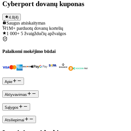
Cyberport dovanų kuponas
4.8
(
4
)
Saugus
atsiskaitymas
1M+
parduotų dovanų kortelių
1 000+
5 žvaigždučių apžvalgos
Palaikomi mokėjimo būdai
Apie
Aktyvavimas
Sąlygos
Atsiliepimai