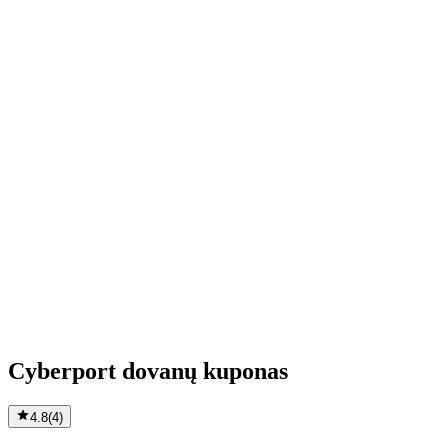
Cyberport dovanų kuponas
4.8
(
4
)