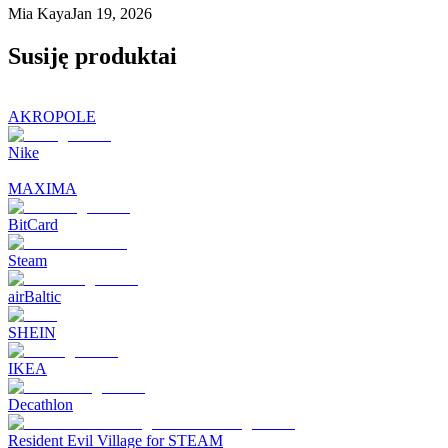
Mia Kaya
Jan 19, 2026
Susiję produktai
AKROPOLE
Nike
MAXIMA
BitCard
Steam
airBaltic
SHEIN
IKEA
Decathlon
Resident Evil Village for STEAM