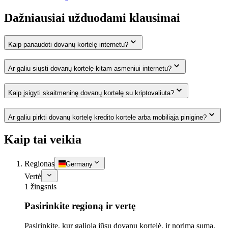
Dažniausiai užduodami klausimai
Kaip panaudoti dovanų kortelę internetu?
Ar galiu siųsti dovanų kortelę kitam asmeniui internetu?
Kaip įsigyti skaitmeninę dovanų kortelę su kriptovaliuta?
Ar galiu pirkti dovanų kortelę kredito kortele arba mobiliąja pinigine?
Kaip tai veikia
Regionas
Germany
Vertė
1 žingsnis
Pasirinkite regioną ir vertę
Pasirinkite, kur galioja jūsų dovanų kortelė, ir norimą sumą.