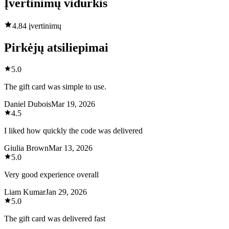
Įvertinimų vidurkis
4.8
4 įvertinimų
Pirkėjų atsiliepimai
5.0
The gift card was simple to use.
Daniel Dubois
Mar 19, 2026
4.5
I liked how quickly the code was delivered
Giulia Brown
Mar 13, 2026
5.0
Very good experience overall
Liam Kumar
Jan 29, 2026
5.0
The gift card was delivered fast