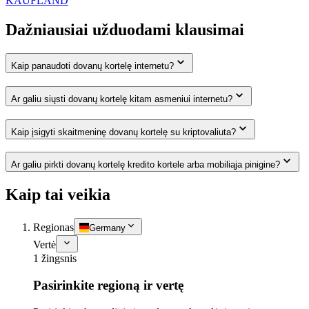
KAUFLAND
Dažniausiai užduodami klausimai
Kaip panaudoti dovanų kortelę internetu?
Ar galiu siųsti dovanų kortelę kitam asmeniui internetu?
Kaip įsigyti skaitmeninę dovanų kortelę su kriptovaliuta?
Ar galiu pirkti dovanų kortelę kredito kortele arba mobiliąja pinigine?
Kaip tai veikia
Regionas
Germany
Vertė
1 žingsnis
Pasirinkite regioną ir vertę