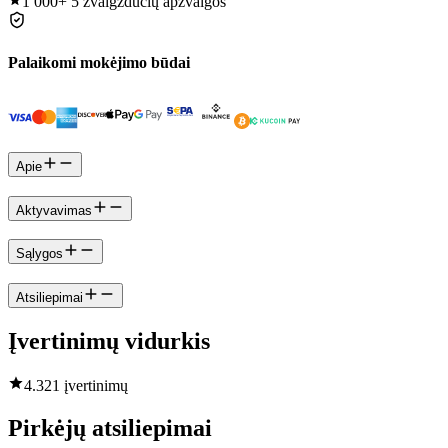
1 000+
5 žvaigždučių apžvalgos
Palaikomi mokėjimo būdai
Apie
Aktyvavimas
Sąlygos
Atsiliepimai
Įvertinimų vidurkis
4.3
21 įvertinimų
Pirkėjų atsiliepimai