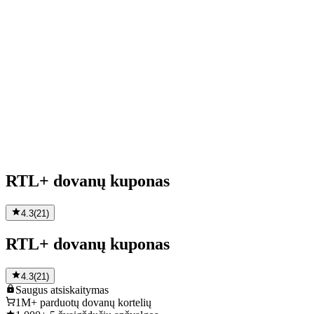
RTL+ dovanų kuponas
4.3
(
21
)
RTL+ dovanų kuponas
4.3
(
21
)
Saugus
atsiskaitymas
1M+
parduotų dovanų kortelių