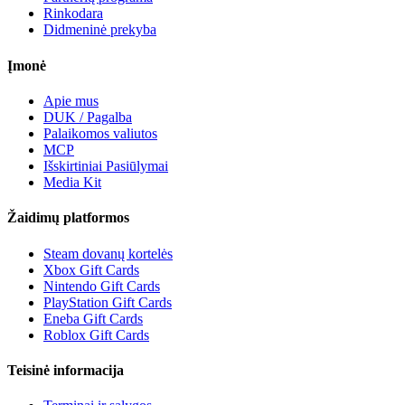
Rinkodara
Didmeninė prekyba
Įmonė
Apie mus
DUK / Pagalba
Palaikomos valiutos
MCP
Išskirtiniai Pasiūlymai
Media Kit
Žaidimų platformos
Steam dovanų kortelės
Xbox Gift Cards
Nintendo Gift Cards
PlayStation Gift Cards
Eneba Gift Cards
Roblox Gift Cards
Teisinė informacija