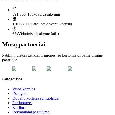
591,300+
Įvykdyti užsakymai
1,108,700+
Parduota dovanų kortelių
63s
Vidutinis užsakymo laikas
Mūsų partneriai
Patikimi prekės ženklai ir įmonės, su kuriomis dirbame visame
pasaulyje.
Kategorijos
Visos kortelės
Išsaugota
Dovanų kortelės su nuolaida
Parduotuvės
Žaidimai
Reklaminiai pasiūlymai