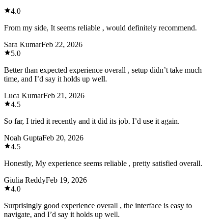
4.0
From my side, It seems reliable , would definitely recommend.
Sara Kumar
Feb 22, 2026
5.0
Better than expected experience overall , setup didn’t take much
time, and I’d say it holds up well.
Luca Kumar
Feb 21, 2026
4.5
So far, I tried it recently and it did its job. I’d use it again.
Noah Gupta
Feb 20, 2026
4.5
Honestly, My experience seems reliable , pretty satisfied overall.
Giulia Reddy
Feb 19, 2026
4.0
Surprisingly good experience overall , the interface is easy to
navigate, and I’d say it holds up well.