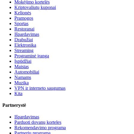
Mokėjimo kortelės
Kriptovaliutų kuponai
Kelionės
Pramogos
Sportas
Restoranai
Išpardavimas
Drabužiai
Elektronika
Streaming
Programinė įranga
Įspūdžiai
Maistas
Automobiliai
Namams
Muzika
VPN ir interneto saugumas
Kita
Partnerystė
Išpardavimas
Parduoti dovanų korteles
Rekomendavimo programa
Partnerių programa