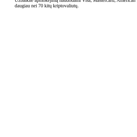
Užbaikite apmokėjimą naudodami Visa, Mastercard, American E
daugiau nei 70 kitų kriptovaliutų.