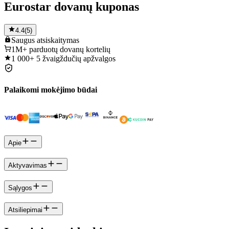
Eurostar dovanų kuponas
4.4
(
5
)
Saugus
atsiskaitymas
1M+
parduotų dovanų kortelių
1 000+
5 žvaigždučių apžvalgos
Palaikomi mokėjimo būdai
Apie
Aktyvavimas
Sąlygos
Atsiliepimai