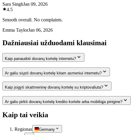
Sara Singh
Jan 09, 2026
4.5
Smooth overall. No complaints.
Emma Taylor
Jan 06, 2026
Dažniausiai užduodami klausimai
Kaip panaudoti dovanų kortelę internetu?
Ar galiu siųsti dovanų kortelę kitam asmeniui internetu?
Kaip įsigyti skaitmeninę dovanų kortelę su kriptovaliuta?
Ar galiu pirkti dovanų kortelę kredito kortele arba mobiliąja pinigine?
Kaip tai veikia
Regionas
Germany