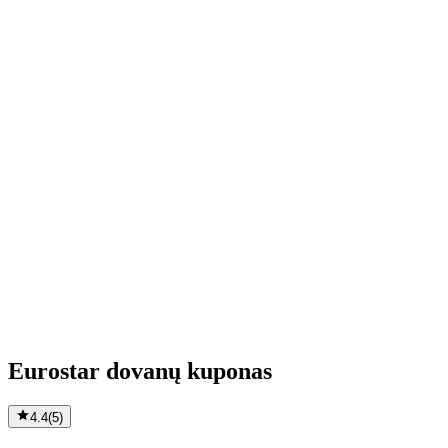
Eurostar dovanų kuponas
4.4
(
5
)