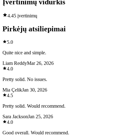
Įvertinimų vidurkis
4.4
5 įvertinimų
Pirkėjų atsiliepimai
5.0
Quite nice and simple.
Liam Reddy
Mar 26, 2026
4.0
Pretty solid. No issues.
Mia Çelik
Jan 30, 2026
4.5
Pretty solid. Would recommend.
Sara Jackson
Jan 25, 2026
4.0
Good overall. Would recommend.