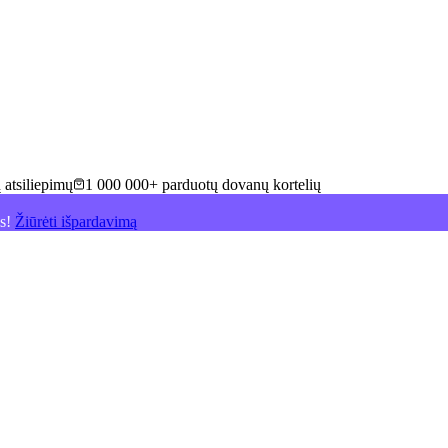
 atsiliepimų
1 000 000+ parduotų dovanų kortelių
is!
Žiūrėti išpardavimą