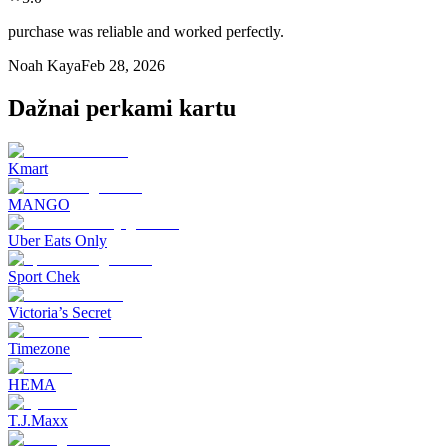
purchase was reliable and worked perfectly.
Noah Kaya
Feb 28, 2026
Dažnai perkami kartu
Kmart
MANGO
Uber Eats Only
Sport Chek
Victoria’s Secret
Timezone
HEMA
T.J.Maxx