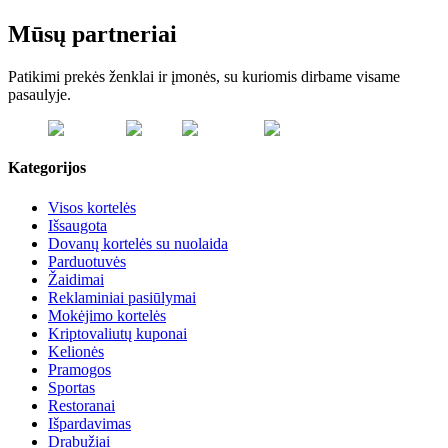
Mūsų partneriai
Patikimi prekės ženklai ir įmonės, su kuriomis dirbame visame
pasaulyje.
Kategorijos
Visos kortelės
Išsaugota
Dovanų kortelės su nuolaida
Parduotuvės
Žaidimai
Reklaminiai pasiūlymai
Mokėjimo kortelės
Kriptovaliutų kuponai
Kelionės
Pramogos
Sportas
Restoranai
Išpardavimas
Drabužiai