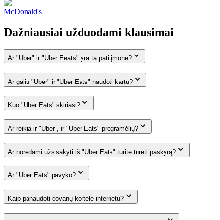
McDonald's
Dažniausiai užduodami klausimai
Ar "Uber" ir "Uber Eeats" yra ta pati įmonė?
Ar galiu "Uber" ir "Uber Eats" naudoti kartu?
Kuo "Uber Eats" skiriasi?
Ar reikia ir "Uber", ir "Uber Eats" programėlių?
Ar norėdami užsisakyti iš "Uber Eats" turite turėti paskyrą?
Ar "Uber Eats" pavyko?
Kaip panaudoti dovanų kortelę internetu?