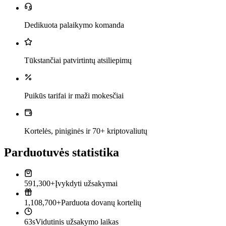
Dedikuota palaikymo komanda
Tūkstančiai patvirtintų atsiliepimų
Puikūs tarifai ir maži mokesčiai
Kortelės, piniginės ir 70+ kriptovaliutų
Parduotuvės statistika
591,300+
Įvykdyti užsakymai
1,108,700+
Parduota dovanų kortelių
63s
Vidutinis užsakymo laikas