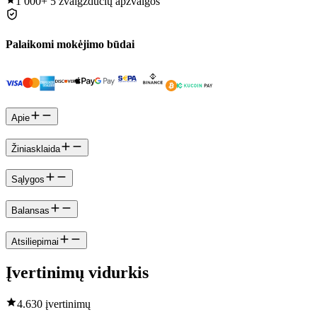
1 000+
5 žvaigždučių apžvalgos
Palaikomi mokėjimo būdai
Apie
Žiniasklaida
Sąlygos
Balansas
Atsiliepimai
Įvertinimų vidurkis
4.6
30 įvertinimų