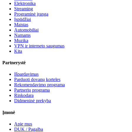
Elektronika
Streaming
Programinė įranga
Įspūdžiai
Maistas
Automobiliai
Namams
Muzika
VPN ir interneto saugumas
Kita
Partnerystė
Išpardavimas
Parduoti dovanų korteles
Rekomendavimo programa
Partnerių programa
Rinkodara
Didmeninė prekyba
Įmonė
Apie mus
DUK / Pagalba