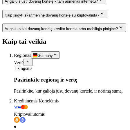
Ar galiu siųsti dovanų kortelę kitam asmeniui internetu?
Kaip įsigyti skaitmeninę dovanų kortelę su kriptovaliuta?
Ar galiu pirkti dovanų kortelę kredito kortele arba mobiliąja pinigine?
Kaip tai veikia
Regionas
Germany
Vertė
1 žingsnis
Pasirinkite regioną ir vertę
Pasirinkite, kur galioja jūsų dovanų kortelė, ir norimą sumą.
Kreditinėmis Kortelėmis
Kriptovaliutomis