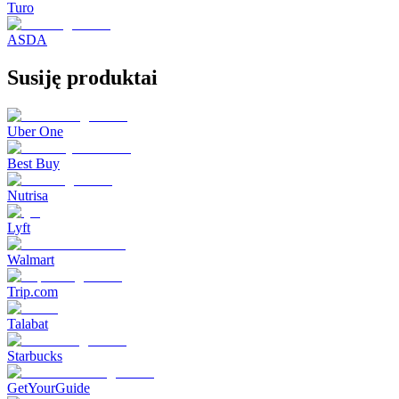
Turo
ASDA
Susiję produktai
Uber One
Best Buy
Nutrisa
Lyft
Walmart
Trip.com
Talabat
Starbucks
GetYourGuide