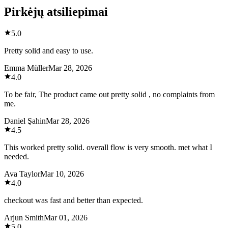
Pirkėjų atsiliepimai
5.0
Pretty solid and easy to use.
Emma Müller
Mar 28, 2026
4.0
To be fair, The product came out pretty solid , no complaints from
me.
Daniel Şahin
Mar 28, 2026
4.5
This worked pretty solid. overall flow is very smooth. met what I
needed.
Ava Taylor
Mar 10, 2026
4.0
checkout was fast and better than expected.
Arjun Smith
Mar 01, 2026
5.0