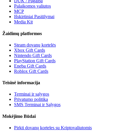
DUK / Pagalba
Palaikomos valiutos
MCP
Išskirtiniai Pasiūlymai
Media Kit
Žaidimų platformos
Steam dovanų kortelės
Xbox Gift Cards
Nintendo Gift Cards
PlayStation Gift Cards
Eneba Gift Cards
Roblox Gift Cards
Teisinė informacija
Terminai ir sąlygos
Privatumo politika
SMS Terminai ir Sąlygos
Mokėjimo Būdai
Pirkti dovanų korteles su Kriptovaliutomis