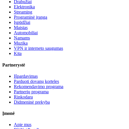
Drabužiai
Elektronika
Streaming
Programinė įranga
Įspūdžiai
Maistas
Automobiliai
Namams
Muzika
VPN ir interneto saugumas
Kita
Partnerystė
Išpardavimas
Parduoti dovanų korteles
Rekomendavimo programa
Partnerių programa
Rinkodara
Didmeninė prekyba
Įmonė
Apie mus