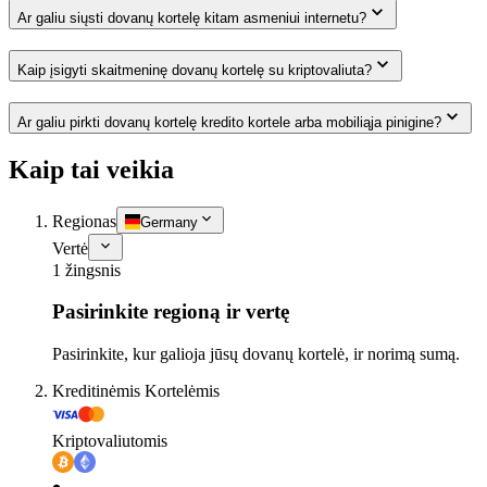
Ar galiu siųsti dovanų kortelę kitam asmeniui internetu?
Kaip įsigyti skaitmeninę dovanų kortelę su kriptovaliuta?
Ar galiu pirkti dovanų kortelę kredito kortele arba mobiliąja pinigine?
Kaip tai veikia
Regionas
Germany
Vertė
1 žingsnis
Pasirinkite regioną ir vertę
Pasirinkite, kur galioja jūsų dovanų kortelė, ir norimą sumą.
Kreditinėmis Kortelėmis
Kriptovaliutomis