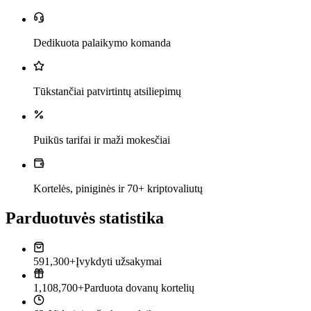
Dedikuota palaikymo komanda
Tūkstančiai patvirtintų atsiliepimų
Puikūs tarifai ir maži mokesčiai
Kortelės, piniginės ir 70+ kriptovaliutų
Parduotuvės statistika
591,300+
Įvykdyti užsakymai
1,108,700+
Parduota dovanų kortelių