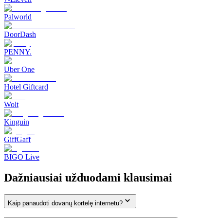
Palworld
DoorDash
PENNY.
Uber One
Hotel Giftcard
Wolt
Kinguin
GiffGaff
BIGO Live
Dažniausiai užduodami klausimai
Kaip panaudoti dovanų kortelę internetu?