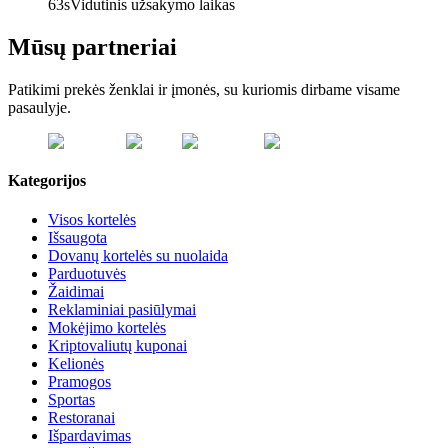
63s
Vidutinis užsakymo laikas
Mūsų partneriai
Patikimi prekės ženklai ir įmonės, su kuriomis dirbame visame
pasaulyje.
Kategorijos
Visos kortelės
Išsaugota
Dovanų kortelės su nuolaida
Parduotuvės
Žaidimai
Reklaminiai pasiūlymai
Mokėjimo kortelės
Kriptovaliutų kuponai
Kelionės
Pramogos
Sportas
Restoranai
Išpardavimas