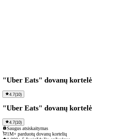
"Uber Eats" dovanų kortelė
4.7
(
10
)
"Uber Eats" dovanų kortelė
4.7
(
10
)
Saugus
atsiskaitymas
1M+
parduotų dovanų kortelių