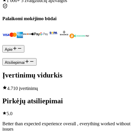
1 000+
5 žvaigždučių apžvalgos
Palaikomi mokėjimo būdai
Apie
Atsiliepimai
Įvertinimų vidurkis
4.7
10 įvertinimų
Pirkėjų atsiliepimai
5.0
Better than expected experience overall , everything worked without
issues