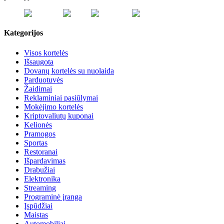
Kategorijos
Visos kortelės
Išsaugota
Dovanų kortelės su nuolaida
Parduotuvės
Žaidimai
Reklaminiai pasiūlymai
Mokėjimo kortelės
Kriptovaliutų kuponai
Kelionės
Pramogos
Sportas
Restoranai
Išpardavimas
Drabužiai
Elektronika
Streaming
Programinė įranga
Įspūdžiai
Maistas
Automobiliai