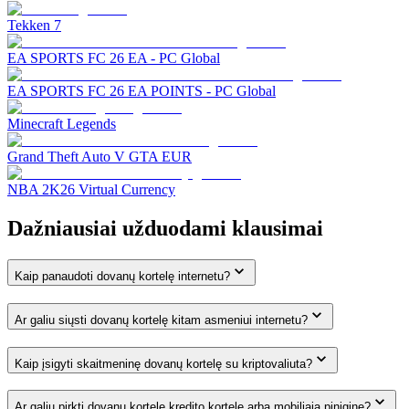
Tekken 7
EA SPORTS FC 26 EA - PC Global
EA SPORTS FC 26 EA POINTS - PC Global
Minecraft Legends
Grand Theft Auto V GTA EUR
NBA 2K26 Virtual Currency
Dažniausiai užduodami klausimai
Kaip panaudoti dovanų kortelę internetu?
Ar galiu siųsti dovanų kortelę kitam asmeniui internetu?
Kaip įsigyti skaitmeninę dovanų kortelę su kriptovaliuta?
Ar galiu pirkti dovanų kortelę kredito kortele arba mobiliąja pinigine?