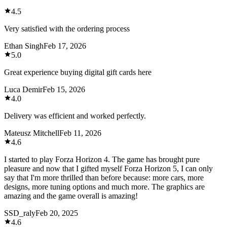
4.5
Very satisfied with the ordering process
Ethan Singh
Feb 17, 2026
5.0
Great experience buying digital gift cards here
Luca Demir
Feb 15, 2026
4.0
Delivery was efficient and worked perfectly.
Mateusz Mitchell
Feb 11, 2026
4.6
I started to play Forza Horizon 4. The game has brought pure
pleasure and now that I gifted myself Forza Horizon 5, I can only
say that I'm more thrilled than before because: more cars, more
designs, more tuning options and much more. The graphics are
amazing and the game overall is amazing!
SSD_raly
Feb 20, 2025
4.6