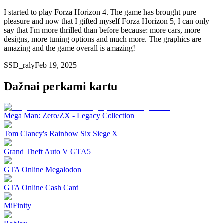
I started to play Forza Horizon 4. The game has brought pure
pleasure and now that I gifted myself Forza Horizon 5, I can only
say that I'm more thrilled than before because: more cars, more
designs, more tuning options and much more. The graphics are
amazing and the game overall is amazing!
SSD_raly
Feb 19, 2025
Dažnai perkami kartu
Mega Man: Zero/ZX - Legacy Collection
Tom Clancy's Rainbow Six Siege X
Grand Theft Auto V GTA5
GTA Online Megalodon
GTA Online Cash Card
MiFinity