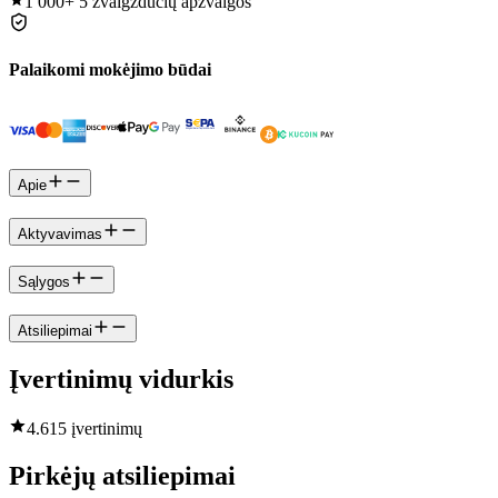
1 000+
5 žvaigždučių apžvalgos
Palaikomi mokėjimo būdai
Apie
Aktyvavimas
Sąlygos
Atsiliepimai
Įvertinimų vidurkis
4.6
15 įvertinimų
Pirkėjų atsiliepimai