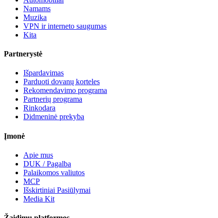
Namams
Muzika
VPN ir interneto saugumas
Kita
Partnerystė
Išpardavimas
Parduoti dovanų korteles
Rekomendavimo programa
Partnerių programa
Rinkodara
Didmeninė prekyba
Įmonė
Apie mus
DUK / Pagalba
Palaikomos valiutos
MCP
Išskirtiniai Pasiūlymai
Media Kit
Žaidimų platformos