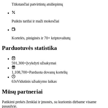
Tūkstančiai patvirtintų atsiliepimų
Puikūs tarifai ir maži mokesčiai
Kortelės, piniginės ir 70+ kriptovaliutų
Parduotuvės statistika
591,300+
Įvykdyti užsakymai
1,108,700+
Parduota dovanų kortelių
63s
Vidutinis užsakymo laikas
Mūsų partneriai
Patikimi prekės ženklai ir įmonės, su kuriomis dirbame visame
pasaulyje.