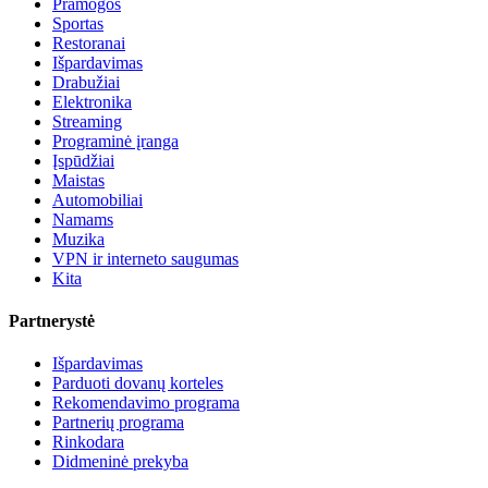
Pramogos
Sportas
Restoranai
Išpardavimas
Drabužiai
Elektronika
Streaming
Programinė įranga
Įspūdžiai
Maistas
Automobiliai
Namams
Muzika
VPN ir interneto saugumas
Kita
Partnerystė
Išpardavimas
Parduoti dovanų korteles
Rekomendavimo programa
Partnerių programa
Rinkodara
Didmeninė prekyba