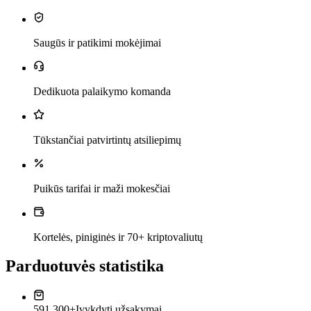
Saugūs ir patikimi mokėjimai
Dedikuota palaikymo komanda
Tūkstančiai patvirtintų atsiliepimų
Puikūs tarifai ir maži mokesčiai
Kortelės, piniginės ir 70+ kriptovaliutų
Parduotuvės statistika
591,300+
Įvykdyti užsakymai