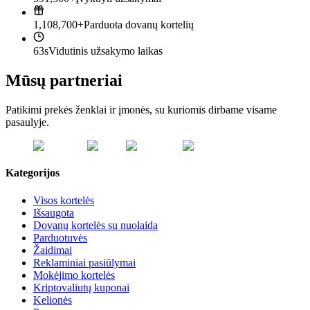
1,108,700+
Parduota dovanų kortelių
63s
Vidutinis užsakymo laikas
Mūsų partneriai
Patikimi prekės ženklai ir įmonės, su kuriomis dirbame visame
pasaulyje.
Kategorijos
Visos kortelės
Išsaugota
Dovanų kortelės su nuolaida
Parduotuvės
Žaidimai
Reklaminiai pasiūlymai
Mokėjimo kortelės
Kriptovaliutų kuponai
Kelionės