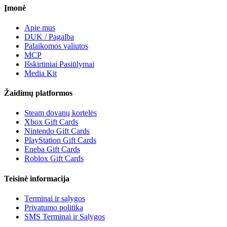
Įmonė
Apie mus
DUK / Pagalba
Palaikomos valiutos
MCP
Išskirtiniai Pasiūlymai
Media Kit
Žaidimų platformos
Steam dovanų kortelės
Xbox Gift Cards
Nintendo Gift Cards
PlayStation Gift Cards
Eneba Gift Cards
Roblox Gift Cards
Teisinė informacija
Terminai ir sąlygos
Privatumo politika
SMS Terminai ir Sąlygos