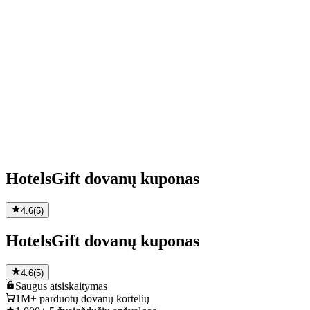
HotelsGift dovanų kuponas
4.6
(
5
)
HotelsGift dovanų kuponas
4.6
(
5
)
Saugus
atsiskaitymas
1M+
parduotų dovanų kortelių