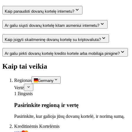
Kaip panaudoti dovanų kortelę internetu?
Ar galiu siųsti dovanų kortelę kitam asmeniui internetu?
Kaip įsigyti skaitmeninę dovanų kortelę su kriptovaliuta?
Ar galiu pirkti dovanų kortelę kredito kortele arba mobiliąja pinigine?
Kaip tai veikia
Regionas
Germany
Vertė
1 žingsnis
Pasirinkite regioną ir vertę
Pasirinkite, kur galioja jūsų dovanų kortelė, ir norimą sumą.
Kreditinėmis Kortelėmis