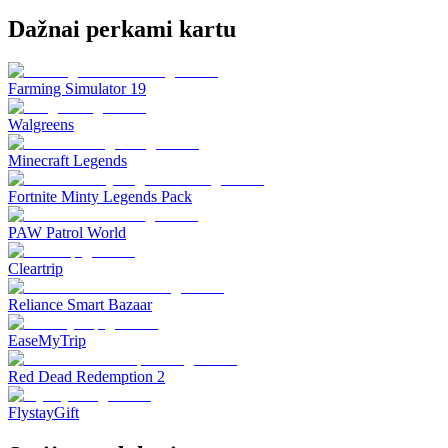
Dažnai perkami kartu
Farming Simulator 19
Walgreens
Minecraft Legends
Fortnite Minty Legends Pack
PAW Patrol World
Cleartrip
Reliance Smart Bazaar
EaseMyTrip
Red Dead Redemption 2
FlystayGift