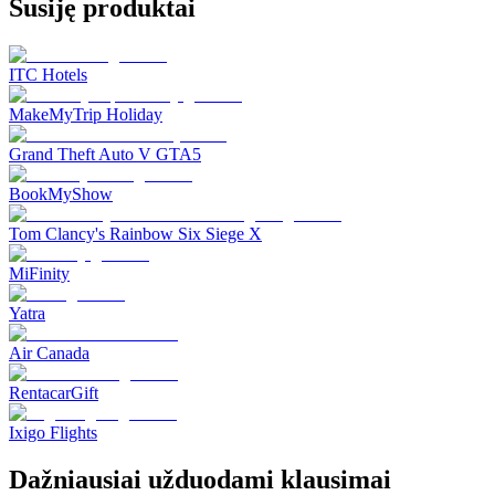
Susiję produktai
ITC Hotels
MakeMyTrip Holiday
Grand Theft Auto V GTA5
BookMyShow
Tom Clancy's Rainbow Six Siege X
MiFinity
Yatra
Air Canada
RentacarGift
Ixigo Flights
Dažniausiai užduodami klausimai