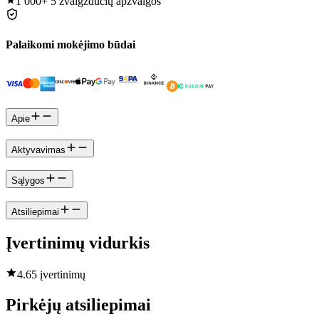
1 000+
5 žvaigždučių apžvalgos
Palaikomi mokėjimo būdai
Apie
Aktyvavimas
Sąlygos
Atsiliepimai
Įvertinimų vidurkis
4.6
5 įvertinimų
Pirkėjų atsiliepimai