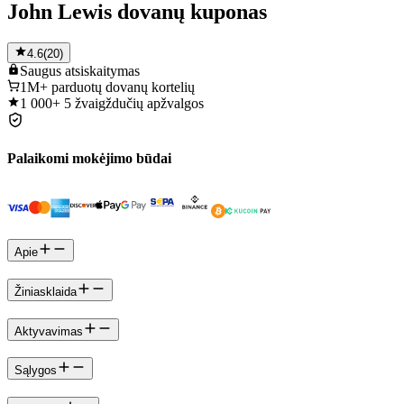
John Lewis dovanų kuponas
4.6
(
20
)
Saugus
atsiskaitymas
1M+
parduotų dovanų kortelių
1 000+
5 žvaigždučių apžvalgos
Palaikomi mokėjimo būdai
Apie
Žiniasklaida
Aktyvavimas
Sąlygos