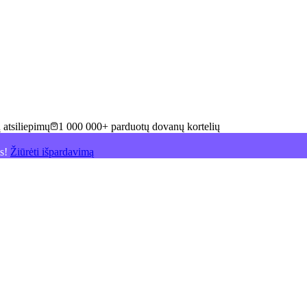
 atsiliepimų
1 000 000+ parduotų dovanų kortelių
is!
Žiūrėti išpardavimą