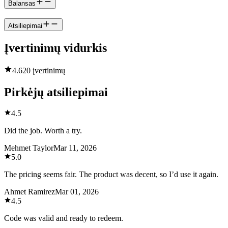
Balansas
Atsiliepimai
Įvertinimų vidurkis
4.6
20 įvertinimų
Pirkėjų atsiliepimai
4.5
Did the job. Worth a try.
Mehmet Taylor
Mar 11, 2026
5.0
The pricing seems fair. The product was decent, so I’d use it again.
Ahmet Ramirez
Mar 01, 2026
4.5
Code was valid and ready to redeem.