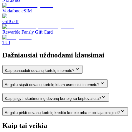
NordPass
Vodafone eSIM
GiffGaff
Rewarble Fansly Gift Card
TUI
Dažniausiai užduodami klausimai
Kaip panaudoti dovanų kortelę internetu?
Ar galiu siųsti dovanų kortelę kitam asmeniui internetu?
Kaip įsigyti skaitmeninę dovanų kortelę su kriptovaliuta?
Ar galiu pirkti dovanų kortelę kredito kortele arba mobiliąja pinigine?
Kaip tai veikia