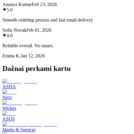
Ananya Kumar
Feb 23, 2026
5.0
Smooth ordering process and fast email delivery
Sofia Novak
Feb 01, 2026
4.0
Reliable overall. No issues.
Emma K.
Jan 12, 2026
Dažnai perkami kartu
ASDA
Next
Wickes
ASOS
Marks & Spencer