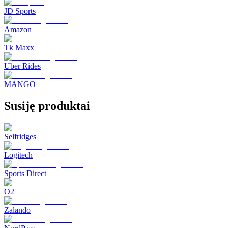
JD Sports
Amazon
Tk Maxx
Uber Rides
MANGO
Susiję produktai
Selfridges
Logitech
Sports Direct
O2
Zalando