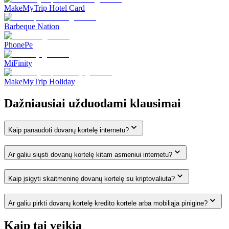
MakeMyTrip Hotel Card
Barbeque Nation
PhonePe
MiFinity
MakeMyTrip Holiday
Dažniausiai užduodami klausimai
Kaip panaudoti dovanų kortelę internetu?
Ar galiu siųsti dovanų kortelę kitam asmeniui internetu?
Kaip įsigyti skaitmeninę dovanų kortelę su kriptovaliuta?
Ar galiu pirkti dovanų kortelę kredito kortele arba mobiliąja pinigine?
Kaip tai veikia