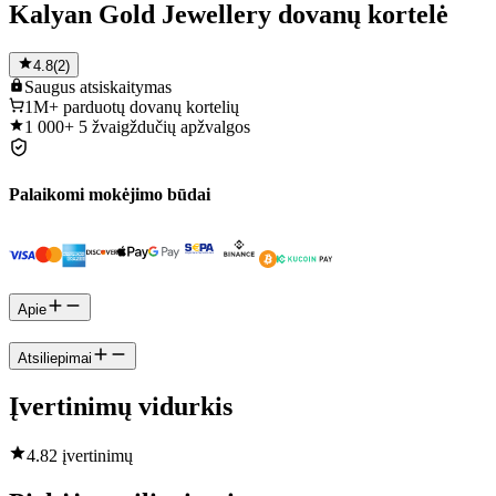
Kalyan Gold Jewellery dovanų kortelė
4.8
(
2
)
Saugus
atsiskaitymas
1M+
parduotų dovanų kortelių
1 000+
5 žvaigždučių apžvalgos
Palaikomi mokėjimo būdai
Apie
Atsiliepimai
Įvertinimų vidurkis
4.8
2 įvertinimų