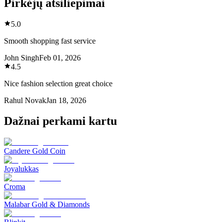
Pirkėjų atsiliepimai
5.0
Smooth shopping fast service
John Singh
Feb 01, 2026
4.5
Nice fashion selection great choice
Rahul Novak
Jan 18, 2026
Dažnai perkami kartu
Candere Gold Coin
Joyalukkas
Croma
Malabar Gold & Diamonds