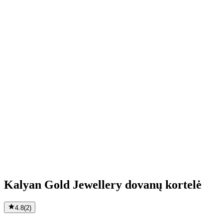
Kalyan Gold Jewellery dovanų kortelė
4.8
(
2
)