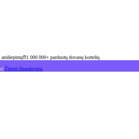
 atsiliepimų
1 000 000+ parduotų dovanų kortelių
is!
Žiūrėti išpardavimą