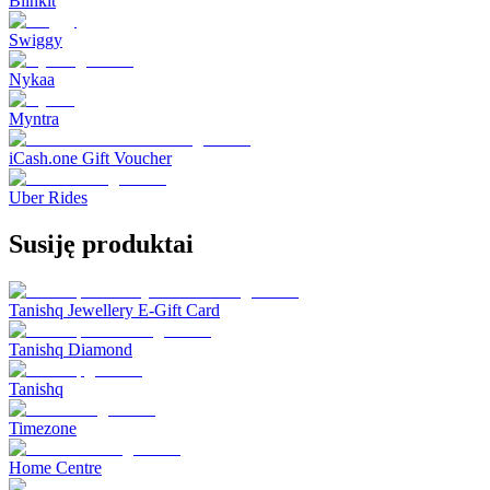
Blinkit
Swiggy
Nykaa
Myntra
iCash.one Gift Voucher
Uber Rides
Susiję produktai
Tanishq Jewellery E-Gift Card
Tanishq Diamond
Tanishq
Timezone
Home Centre